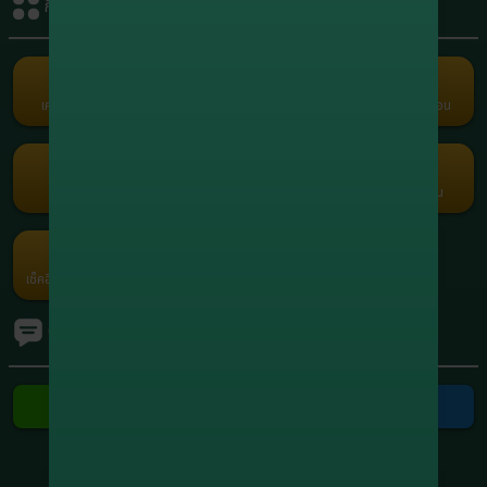
กิจกรรมรับเครดิต
+2,041,061.64
8
xxxxxx0558
สล็อต
+1,928,112.00
9
xxxxxx2686
สล็อต
เครดิตฟรี
คืนยอดเสีย
คอมมิชชั่น
แนะนำเพื่อน
Term and Conditions
+1,836,989.30
10
xxxxxx5664
Copyright © 2026 Godgaming168 All Rights Reserved.
สล็อต
เว็บตรง เกมครบ Godgaming168 มั่นคง ปลอดภัย ไม่ล็อคยูส ฝากถอนเร็ว
สล็อต บาคาร่า บอล หวย ออนไลน์ 24 ชั่วโมง
กงล้อ
รับแต้มฟรี
กรอกโค้ด
โปรโมชัน
ค่ายเกม
เช็คอินประจำวัน
Ranking
ทัวร์นาเมนต์
ติดต่อเรา
ติดต่อ Line
ติดต่อ Telegram