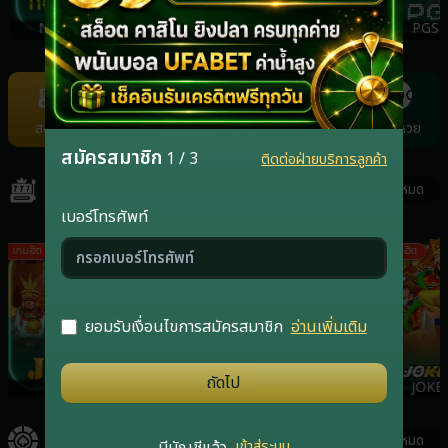
NOLIMIT
FACHAI
PRAGMATICPLAY
PGS
Item
7
of
สล็อต
คาสิโน
กีฬา
ยิงปลา
แทงหวย
22
สมัครสมาชิก
1 / 3
ติดต่อฝ่ายบริการลูกค้า
สล็อต
ดูทั้งหมด
เบอร์โทรศัพท์
เกมฮิต
เกมฮิต
เกมฮิต
ยอมรับเงื่อนไขการสมัครสมาชิก
อ่านเพิ่มเติม
ถัดไป
JILI
RSG
PRAGMATICPLAY
JOKE
คาสิโน
ดูทั้งหมด
มีบัญชีแล้ว
เข้าสู่ระบบ