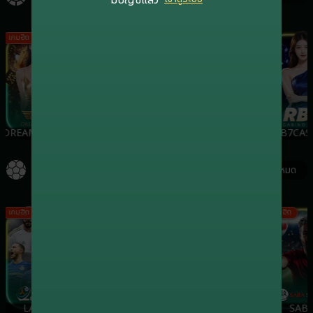
เกมฮิต
เกมฮิต
เกมฮิต
DREAMGAMING
EVOLUTION
SA
RB7CAS
กีฬา
ดูทั้งหมด
เกมฮิต
เกมฮิต
เกมฮิต
เกมฮิต
LALIKA
ONEBX
SBO
SABA