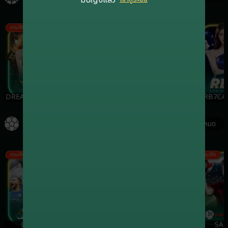
เกมฮิต
เกมฮิต
เกมฮิต
DREAMGAMING
EVOLUTION
SA
RB7CA
กีฬา
ดูทั้งหมด
เกมฮิต
เกมฮิต
เกมฮิต
เกมฮิต
LALIKA
ONEBX
SBO
SAB