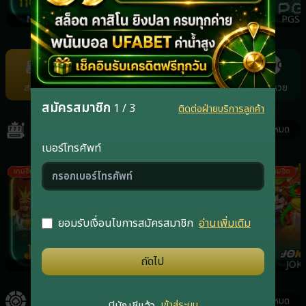
NOLIMIT
FACHAI
PRAGMATICPLAY
PGS
Item
7
of
สล็อต
คาสิโน
กีฬา
ยิงปลา
แทงหวย
22
สมัครสมาชิก
1 / 3
ติดต่อฝ่ายบริการลูกค้า
สล็อต
ดูทั้งหมด
เบอร์โทรศัพท์
เกมฮิต
เกมฮิต
เกมฮิต
ยอมรับเงื่อนไขการสมัครสมาชิก
อ่านเพิ่มเติม
ถัดไป
JILI
RSG
PRAGMATICPLAY
JOKE
คาสิโน
ดูทั้งหมด
มีบัญชีแล้ว
เข้าสู่ระบบ