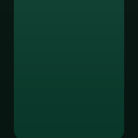
ช่องทางชำระเงิน