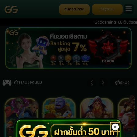
สมัครสมาชิก
เข้าสู่ระบบ
Godgaming168 เว็บตรงแท้ จ่ายชั
ป๊อกเด้ง การันตีความมั่นคง มีทีมง
Item
3
ค่ายเกมยอดนิยม
ดูทั้งหมด
of
7