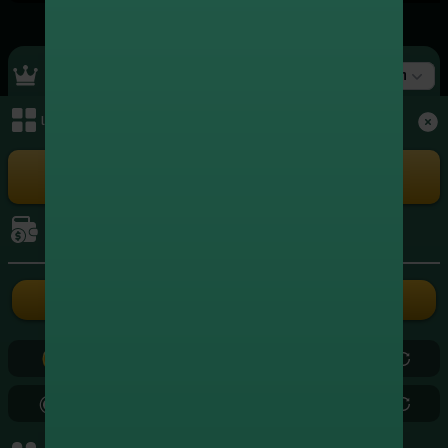
Top Ranking
สล็อต
เมนูหลัก
+4,087,353.50
1
xxxxxx3839
สล็อต
+3,207,598.00
2
xxxxxx5262
เล่นเกม
สล็อต
+2,778,979.84
3
xxxxxx0568
สล็อต
การเงิน
+2,282,838.70
4
xxxxxx5799
สล็อต
ฝากเงิน
ถอนเงิน
+2,273,119.00
5
xxxxxx8724
สล็อต
0.00
0.00
+2,133,672.64
6
xxxxxx0558
สล็อต
0.00
0.00
+2,023,130.00
7
xxxxxx7416
สล็อต