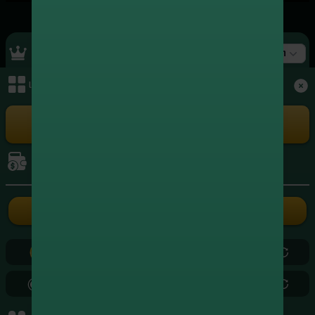
Top Ranking
สล็อต
เมนูหลัก
+4,087,353.50
1
xxxxxx3839
สล็อต
+3,207,598.00
2
xxxxxx5262
เล่นเกม
สล็อต
+2,778,979.84
3
xxxxxx0568
สล็อต
การเงิน
+2,282,838.70
4
xxxxxx5799
สล็อต
ฝากเงิน
ถอนเงิน
+2,273,119.00
5
xxxxxx8724
สล็อต
0.00
0.00
+2,188,588.59
6
xxxxxx0558
สล็อต
0.00
0.00
+1,986,144.00
7
xxxxxx7416
สล็อต