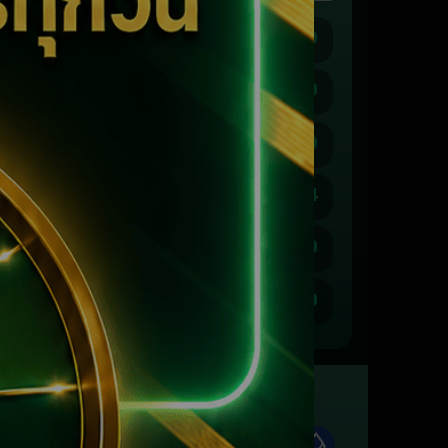
+2,304,737.00
สล็อต
+2,186,795.10
สล็อต
+2,116,012.00
สล็อต
+2,041,061.64
สล็อต
+2,036,792.00
สล็อต
+1,923,656.00
สล็อต
+1,836,989.30
สล็อต
ช่องทางชำระเงิน