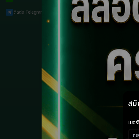
ติดต่อ Telegram
JILI
RSG
PRAGMA
คาสิโน
ต
เกมฮิต
เกมฮิต
สมั
เบอร์
DREAMGAMING
EVOLUTION