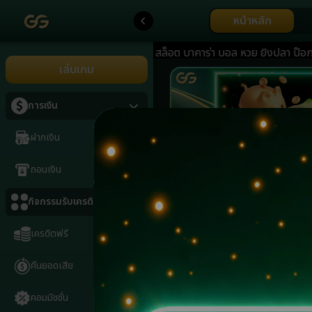
หน้าหลัก
หน้าหลัก
กมครบวงจร สล็อต บาคาร่า บอล หวย ยิงปลา ป๊อกเด้ง การันตีความมั่นคง 
เล่นเกม
การเงิน
ฝากเงิน
Item
4
ค่ายเกมยอดนิยม
ถอนเงิน
of
7
กิจกรรมรับเครดิต
เครดิตฟรี
คืนยอดเสีย
คอมมิชชั่น