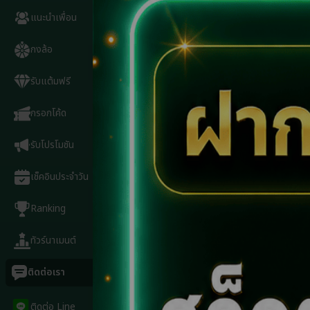
แนะนำเพื่อน
AI
PRAGMATICPLAY
PGSLOT
กงล้อ
Item
รับแต้มฟรี
10
of
กรอกโค้ด
สล็อต
คาสิโน
22
รับโปรโมชัน
สล็อต
เช็คอินประจำวัน
ต
เกมฮิต
Ranking
ทัวร์นาเมนต์
ติดต่อเรา
ติดต่อ Line