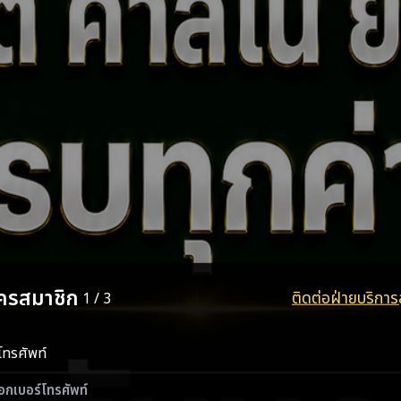
TICPLAY
JOKER
DRAGOONSOF
ครสมาชิก
ติดต่อฝ่ายบริการล
1 / 3
โทรศัพท์
SA
RB7CASINO
PRAGMAT...