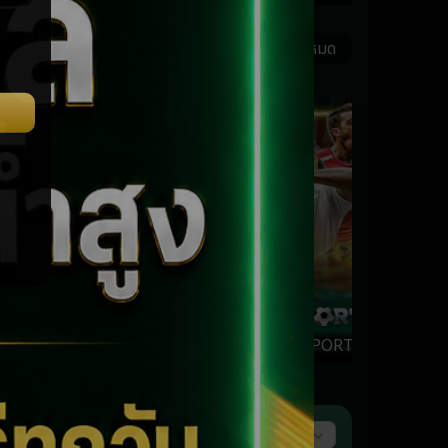
ดูทั้งหมด
RB7SPORTBOOK
IMSPORT
สล็อต