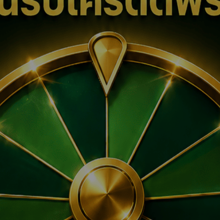
xxxxxx5799
4
สล็อต
ยอดเล่นวันนี้
xxxxxx8724
5
+4,057,995.00
xxxxxx0558
6
สล็อต
ยอดเล่นวันนี้
xxxxxx7416
7
+3,194,922.00
xxxxxx3004
8
สล็อต
ยอดเล่นวันนี้
xxxxxx2686
9
+2,747,677.34
xxxxxx8880
10
ค่ายเกม