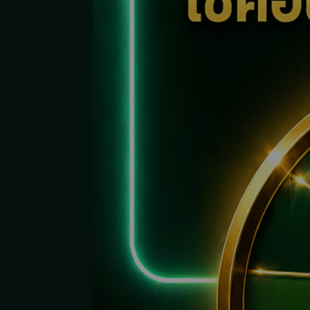
xxxxxx3839
xxxxxx5262
xxxxxx0568