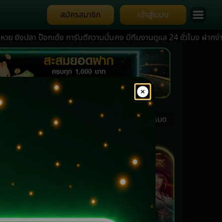
สมัครสมาชิก
เข้าสู่ระบบ
รันตีความมั่นคง มีทีมงานดูแล 24 ชั่วโมง ฝากง่าย ถอนได้จริง
ดูทั้งหมด