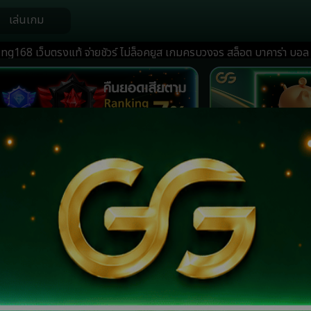
เล่นเกม
วร์ ไม่ล็อคยูส เกมครบวงจร สล็อต บาคาร่า บอล หวย ยิงปลา ป๊อกเด้ง กา