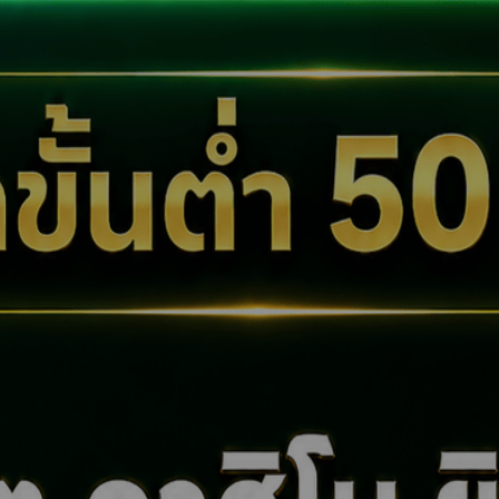
FACHAI
PRAGMATICPLAY
PGSLOT
กีฬา
ยิงปลา
แทงหวย
ป๊อกเด้ง
เกมฮิต
เกมฮิต