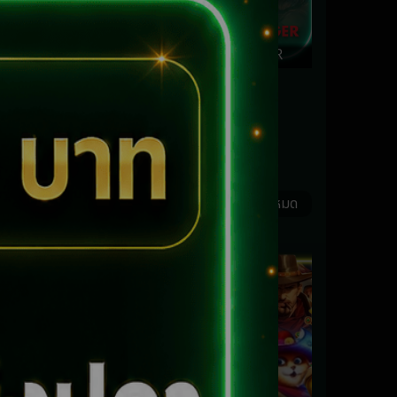
NAGA
REDTIGER
JOK
ดูทั้งหมด
เกมฮิต