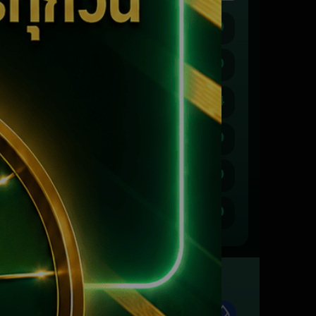
+2,278,089.10
สล็อต
+2,273,119.00
สล็อต
+2,173,073.64
สล็อต
+2,029,934.00
สล็อต
+1,932,213.00
สล็อต
+1,859,474.00
สล็อต
+1,690,788.80
สล็อต
ช่องทางชำระเงิน