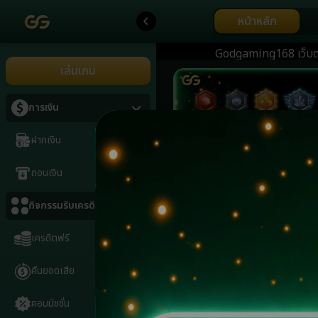
หน้าหลัก
หน้าหลัก
Godgaming168 เว็บตรงแท้ จ่ายชัวร์ ไม่ล็อคย
เล่นเกม
การเงิน
ฝากเงิน
Item
3
ค่ายเกมยอดนิยม
ถอนเงิน
of
7
กิจกรรมรับเครดิต
เครดิตฟรี
คืนยอดเสีย
คอมมิชชั่น