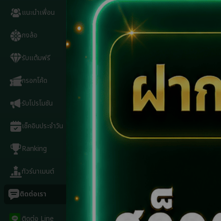
แนะนำเพื่อน
OT
NOLIMIT
FACHAI
PR
กงล้อ
Item
รับแต้มฟรี
8
of
กรอกโค้ด
สล็อต
คาสิโน
22
รับโปรโมชัน
สล็อต
เช็คอินประจำวัน
เกมฮิต
Ranking
ทัวร์นาเมนต์
ติดต่อเรา
ติดต่อ Line