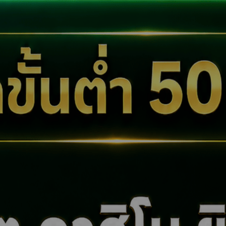
AGMATICPLAY
PGSLOT
NAGA
กีฬา
ยิงปลา
แทงหวย
ป๊อกเด้ง
เกมฮิต
เกมฮิต
เก