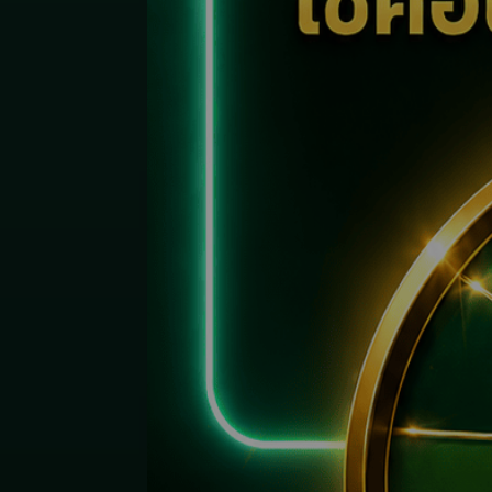
xxxxxx3839
xxxxxx5262
xxxxxx0568