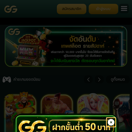
สมัครสมาชิก
เข้าสู่ระบบ
G
ป
Item
5
ค่ายเกมยอดนิยม
ดูทั้งหมด
of
7