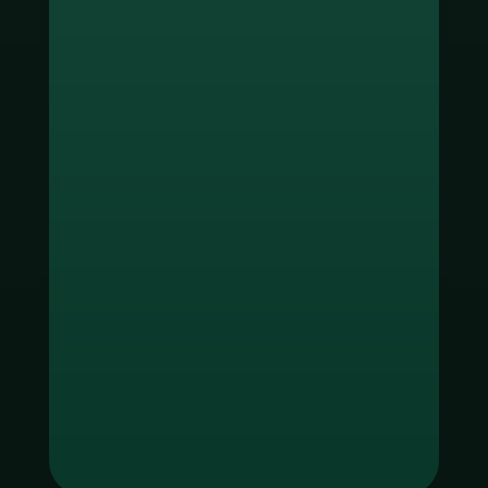
ช่องทางชำระเงิน