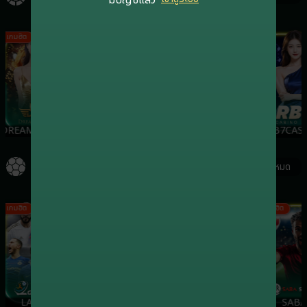
เกมฮิต
เกมฮิต
เกมฮิต
DREAMGAMING
EVOLUTION
SA
RB7CASI
กีฬา
ดูทั้งหมด
เกมฮิต
เกมฮิต
เกมฮิต
เกมฮิต
LALIKA
ONEBX
SBO
SABA