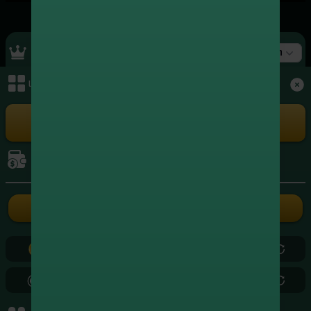
Top Ranking
สล็อต
เมนูหลัก
+4,065,836.00
1
xxxxxx3839
สล็อต
+3,240,653.00
2
xxxxxx5262
เล่นเกม
สล็อต
+2,778,979.84
3
xxxxxx0568
สล็อต
การเงิน
+2,350,799.00
4
xxxxxx8724
สล็อต
ฝากเงิน
ถอนเงิน
+2,300,929.10
5
xxxxxx5799
สล็อต
0.00
0.00
+2,102,538.00
6
xxxxxx7416
สล็อต
0.00
0.00
+2,031,334.00
7
xxxxxx3004
สล็อต