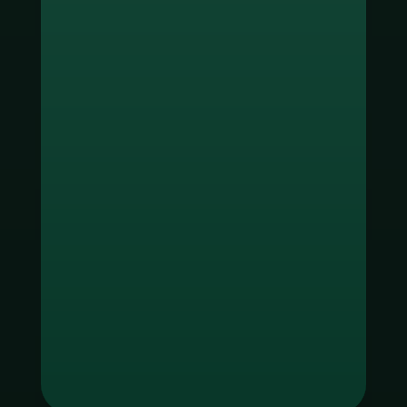
ช่องทางชำระเงิน