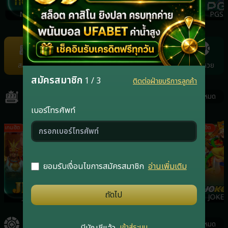
NOLIMIT
FACHAI
PRAGMATICPLAY
PGS
Item
7
of
สล็อต
คาสิโน
กีฬา
ยิงปลา
แทงหวย
22
สมัครสมาชิก
1 / 3
ติดต่อฝ่ายบริการลูกค้า
สล็อต
ดูทั้งหมด
เบอร์โทรศัพท์
เกมฮิต
เกมฮิต
เกมฮิต
ยอมรับเงื่อนไขการสมัครสมาชิก
อ่านเพิ่มเติม
ถัดไป
JILI
RSG
PRAGMATICPLAY
JOKER
คาสิโน
ดูทั้งหมด
มีบัญชีแล้ว
เข้าสู่ระบบ