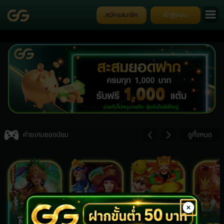
สมัครสมาชิก
เข้าสู่ระบบ
Item
4
ค่ายเกมยอดนิยม
ดูทั้งหมด
of
7