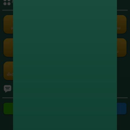
กิจกรรมรับเครดิต
+2,041,061.64
8
xxxxxx0558
สล็อต
+1,977,323.00
9
xxxxxx2686
สล็อต
เครดิตฟรี
คืนยอดเสีย
คอมมิชชั่น
แนะนำเพื่อน
Term and Conditions
+1,836,989.30
10
xxxxxx5664
Copyright © 2026 Godgaming168 All Rights Reserved.
สล็อต
เว็บตรง เกมครบ Godgaming168 มั่นคง ปลอดภัย ไม่ล็อคยูส ฝากถอนเร็ว
สล็อต บาคาร่า บอล หวย ออนไลน์ 24 ชั่วโมง
กงล้อ
รับแต้มฟรี
กรอกโค้ด
โปรโมชัน
ค่ายเกม
เช็คอินประจำวัน
Ranking
ทัวร์นาเมนต์
ติดต่อเรา
ติดต่อ Line
ติดต่อ Telegram