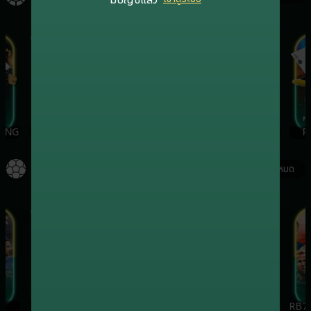
เกมฮิต
เกมฮิต
ING
EVOLUTION
SA
RB7CASINO
PR
กีฬา
ดูทั้งหมด
เกมฮิต
เกมฮิต
เกมฮิต
ONEBX
SBO
SABA
RB7