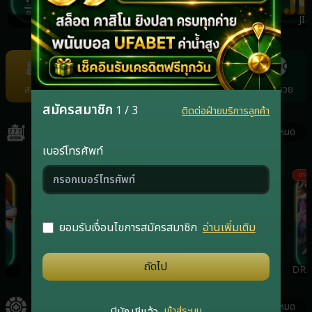
NAGA
REDTIGER
JOKER
JIL
Item
11
of
สล็อต
คาสิโน
กีฬา
ยิงปลา
แทงหวย
22
สมัครสมาชิก
1 / 3
ติดต่อฝ่ายบริการลูกค้า
สล็อต
ดูทั้งหมด
เบอร์โทรศัพท์
เกมฮิต
เกมฮิต
เกมฮ
ยอมรับเงื่อนไขการสมัครสมาชิก
อ่านเพิ่มเติม
ถัดไป
RSG
PRAGMATICPLAY
JOKER
DRA
คาสิโน
ดูทั้งหมด
มีบัญชีแล้ว
เข้าสู่ระบบ