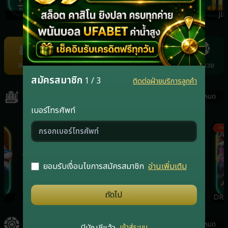
NAGA
REDTIGER
JOKER
JIL
Item
11
of
สล็อต
คาสิโน
กีฬา
ยิงปลา
แทงหวย
22
สมัครสมาชิก
1 / 3
ติดต่อฝ่ายบริการลูกค้า
สล็อต
ดูทั้งหมด
เบอร์โทรศัพท์
เกมฮิต
เกมฮิต
เกมฮ
ยอมรับเงื่อนไขการสมัครสมาชิก
อ่านเพิ่มเติม
ถัดไป
RSG
PRAGMATICPLAY
JOKER
DRA
คาสิโน
ดูทั้งหมด
มีบัญชีแล้ว
เข้าสู่ระบบ