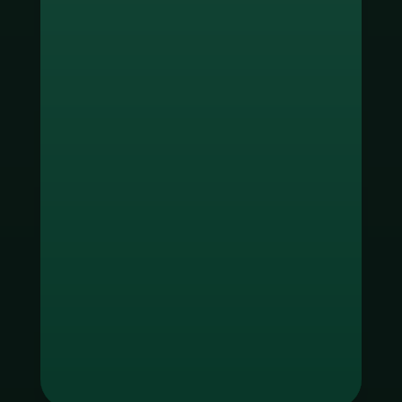
ช่องทางชำระเงิน