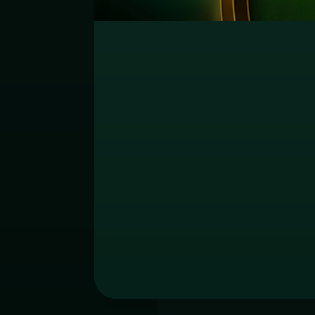
Term and Conditions
Copyright © 2026 Godgaming168 
Reserved.
เว็บตรง เกมครบ Godgaming168 มั่น
ยูส ฝากถอนเร็ว สล็อต บาคาร่า บอล หว