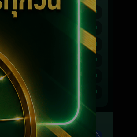
+2,282,838.70
สล็อต
+2,273,119.00
สล็อต
+2,133,672.64
สล็อต
+2,023,130.00
สล็อต
+1,932,213.00
สล็อต
+1,808,343.00
สล็อต
+1,690,788.80
สล็อต
ช่องทางชำระเงิน