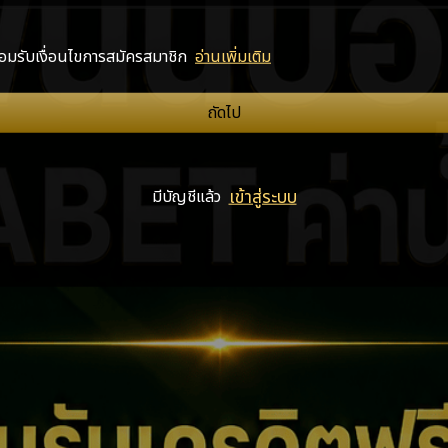
อมรับเงื่อนไขการสมัครสมาชิก
อ่านเพิ่มเติม
ถัดไป
เกมฮิต
เข้าสู่ระบบ
มีบัญชีแล้ว
BO
SABA
RB7SPORTBO