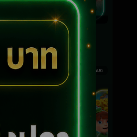
JILI
CQ9
SAB
ดูทั้งหมด