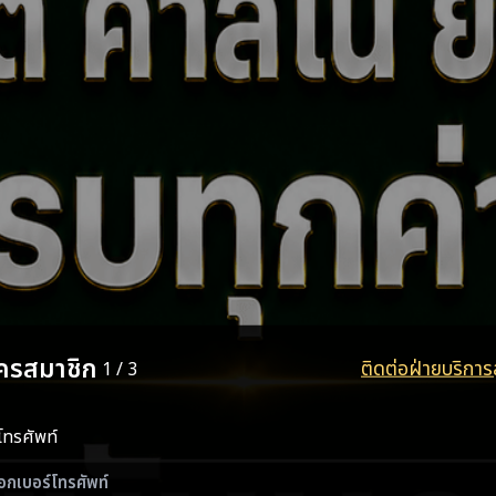
TICPLAY
JOKER
DRAGOONSOF
ครสมาชิก
ติดต่อฝ่ายบริการล
1 / 3
โทรศัพท์
SA
RB7CASINO
PRAGMAT...