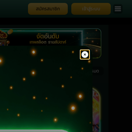
สมัครสมาชิก
เข้าสู่ระบบ
ดูทั้งหมด