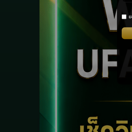
กีฬา
ย
ิต
เกมฮิต
เกมฮิต
LALIKA
ONEBX
S
Top Ranking