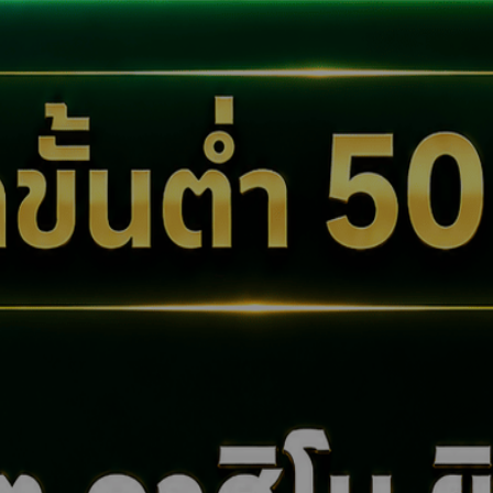
NAGA
REDTIGER
JOKER
กีฬา
ยิงปลา
แทงหวย
ป๊อกเด้ง
เกมฮิต
เกมฮิต