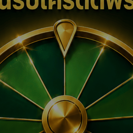
xxxxxx5799
4
สล็อต
ยอดเล่นวันนี้
xxxxxx8724
5
+4,087,353.50
xxxxxx0558
6
สล็อต
ยอดเล่นวันนี้
xxxxxx7416
7
+3,207,598.00
xxxxxx3004
8
สล็อต
ยอดเล่นวันนี้
xxxxxx2686
9
+2,778,979.84
xxxxxx8880
10
ค่ายเกม