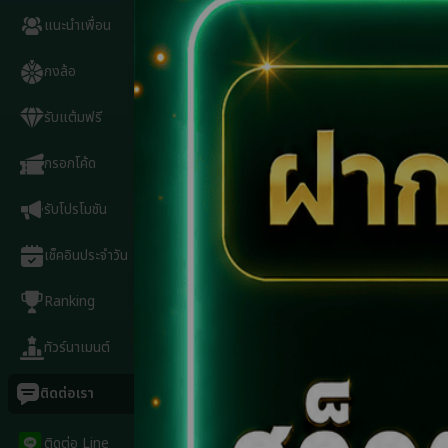
แนะนำเพื่อน
AI
PRAGMATICPLAY
PGSLOT
กงล้อ
Item
รับแต้มฟรี
11
of
กรอกโค้ด
สล็อต
คาสิโน
22
รับโปรโมชัน
สล็อต
เช็คอินประจำวัน
ิต
เกมฮิต
Ranking
ทัวร์นาเมนต์
ติดต่อเรา
ติดต่อ Line