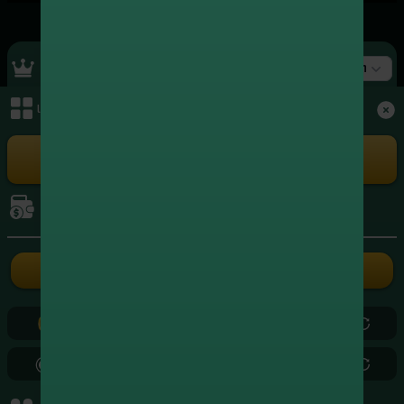
Top Ranking
สล็อต
เมนูหลัก
+3,991,179.00
1
xxxxxx3839
สล็อต
+3,165,438.00
2
xxxxxx5262
เล่นเกม
สล็อต
+2,731,179.84
3
xxxxxx0568
สล็อต
การเงิน
+2,352,180.70
4
xxxxxx5799
สล็อต
ฝากเงิน
ถอนเงิน
+2,228,109.00
5
xxxxxx8724
สล็อต
0.00
0.00
+2,207,235.39
6
xxxxxx0558
สล็อต
0.00
0.00
+2,049,038.00
7
xxxxxx7416
สล็อต