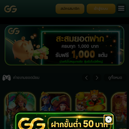
สมัครสมาชิก
เข้าสู่ระบบ
G
ป
Item
4
ค่ายเกมยอดนิยม
ดูทั้งหมด
of
7