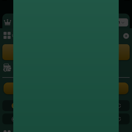
Top Ranking
สล็อต
เมนูหลัก
+4,110,185.00
1
xxxxxx3839
สล็อต
+3,290,605.00
2
xxxxxx5262
เล่นเกม
สล็อต
+2,778,979.84
3
xxxxxx0568
สล็อต
การเงิน
+2,304,737.00
4
xxxxxx8724
สล็อต
ฝากเงิน
ถอนเงิน
+2,234,245.10
5
xxxxxx5799
สล็อต
0.00
0.00
+2,117,812.00
6
xxxxxx7416
สล็อต
0.00
0.00
+2,087,617.00
7
xxxxxx3004
สล็อต