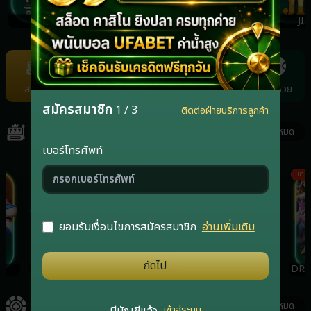
NAGA
REDTIGER
JOKER
JIL
Item
12
of
สล็อต
คาสิโน
กีฬา
ยิงปลา
แทงหวย
22
สมัครสมาชิก
1 / 3
ติดต่อฝ่ายบริการลูกค้า
สล็อต
ดูทั้งหมด
เบอร์โทรศัพท์
เกมฮิต
เกมฮิต
เกมฮ
ยอมรับเงื่อนไขการสมัครสมาชิก
อ่านเพิ่มเติม
ถัดไป
RSG
PRAGMATICPLAY
JOKER
DRA
คาสิโน
ดูทั้งหมด
มีบัญชีแล้ว
เข้าสู่ระบบ