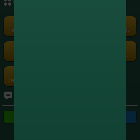
กิจกรรมรับเครดิต
+2,041,061.64
8
xxxxxx0558
สล็อต
+1,928,112.00
9
xxxxxx2686
สล็อต
เครดิตฟรี
คืนยอดเสีย
คอมมิชชั่น
แนะนำเพื่อน
Term and Conditions
+1,836,989.30
10
xxxxxx5664
Copyright © 2026 Godgaming168 All Rights Reserved.
สล็อต
เว็บตรง เกมครบ Godgaming168 มั่นคง ปลอดภัย ไม่ล็อคยูส ฝากถอนเร็ว
สล็อต บาคาร่า บอล หวย ออนไลน์ 24 ชั่วโมง
กงล้อ
รับแต้มฟรี
กรอกโค้ด
โปรโมชัน
ค่ายเกม
เช็คอินประจำวัน
Ranking
ทัวร์นาเมนต์
ติดต่อเรา
ติดต่อ Line
ติดต่อ Telegram