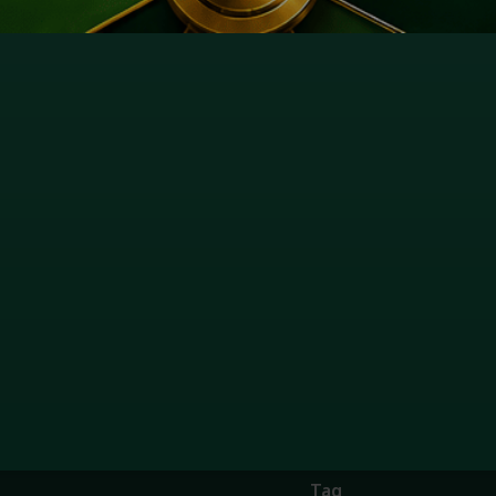
All Rights
คง ปลอดภัย ไม่ล็อค
ย ออนไลน์ 24 ชั่วโมง
Tag