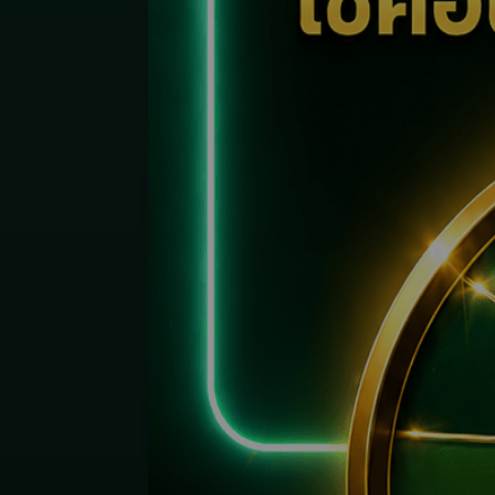
xxxxxx3839
xxxxxx5262
xxxxxx0568