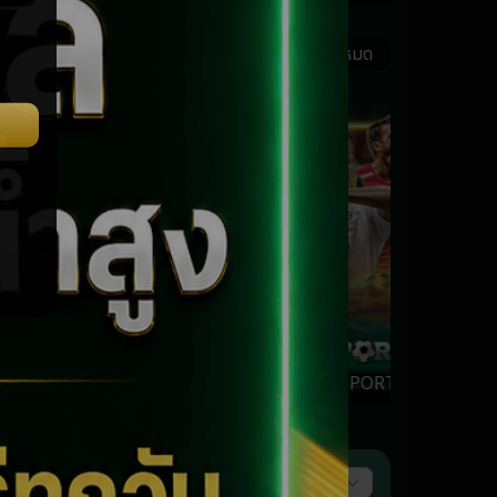
ดูทั้งหมด
RB7SPORTBOOK
IMSPORT
สล็อต