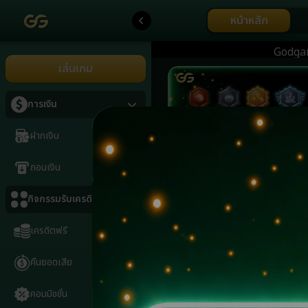
หน้าหลัก
หน้าหลัก
Godgaming168 เว็บตรงแท้ จ
เล่นเกม
การเงิน
ฝากเงิน
Item
3
ค่ายเกมยอดนิยม
ถอนเงิน
of
7
กิจกรรมรับเครดิต
เครดิตฟรี
คืนยอดเสีย
คอมมิชชั่น