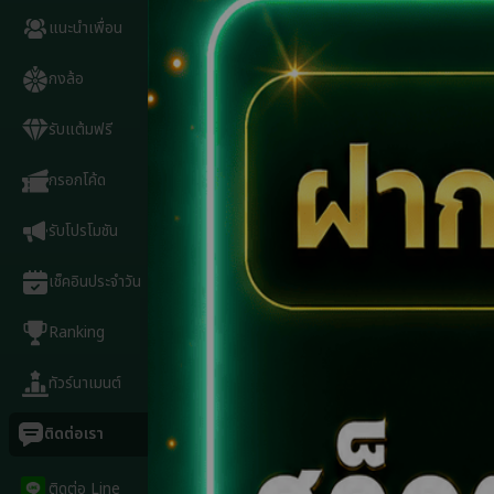
แนะนำเพื่อน
ION
AMBSLOT
NOLIMIT
กงล้อ
Item
รับแต้มฟรี
8
of
กรอกโค้ด
สล็อต
คาสิโน
22
รับโปรโมชัน
สล็อต
เช็คอินประจำวัน
เกมฮิต
Ranking
ทัวร์นาเมนต์
ติดต่อเรา
ติดต่อ Line