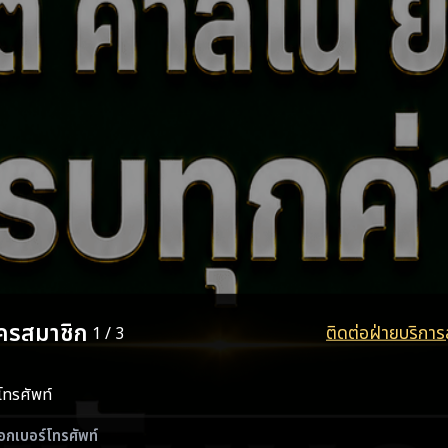
PRAGMATICPLAY
JOKER
เกมฮิต
ครสมาชิก
ติดต่อฝ่ายบริการล
1 / 3
โทรศัพท์
SA
RB7CASINO