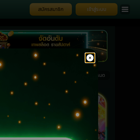
สมัครสมาชิก
เข้าสู่ระบบ
ดูทั้งหมด