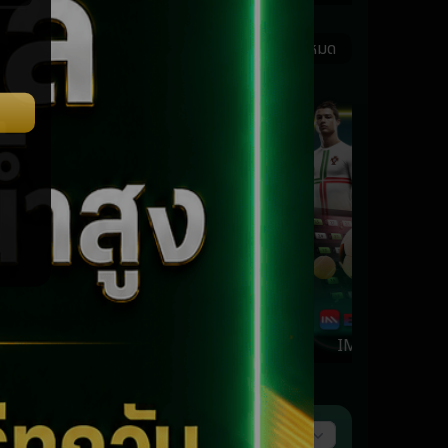
ดูทั้งหมด
OK
IMSPORT
IMESPORT
สล็อต