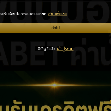
อมรับเงื่อนไขการสมัครสมาชิก
อ่านเพิ่มเติม
ถัดไป
เกมฮิต
เข้าสู่ระบบ
มีบัญชีแล้ว
BO
SABA
RB7SPORTBO