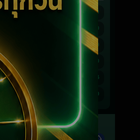
+2,350,799.00
สล็อต
+2,300,929.10
สล็อต
+2,102,538.00
สล็อต
+2,031,334.00
สล็อต
+2,007,061.64
สล็อต
+1,883,934.00
สล็อต
+1,836,989.30
สล็อต
ช่องทางชำระเงิน