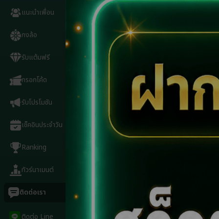
แนะนำเพื่อน
AI
PRAGMATICPLAY
PGSLOT
กงล้อ
Item
รับแต้มฟรี
10
of
กรอกโค้ด
สล็อต
คาสิโน
22
รับโปรโมชัน
สล็อต
เช็คอินประจำวัน
ต
เกมฮิต
Ranking
ทัวร์นาเมนต์
ติดต่อเรา
ติดต่อ Line