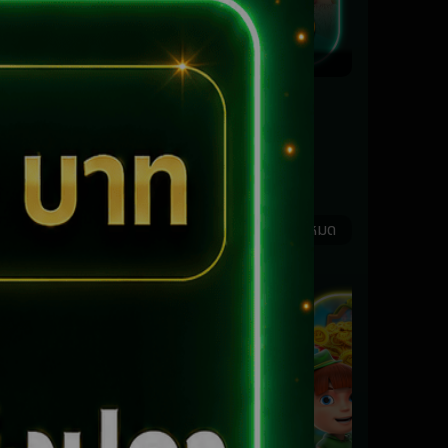
JILI
CQ9
SAB
ดูทั้งหมด