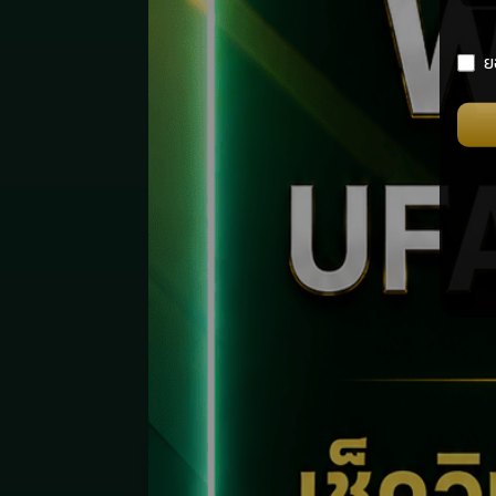
กีฬา
ย
ต
เกมฮิต
เกมฮิต
LALIKA
ONEBX
S
Top Ranking