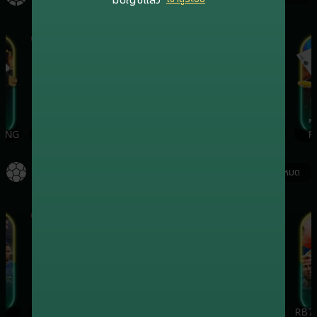
เกมฮิต
เกมฮิต
ING
EVOLUTION
SA
RB7CASINO
PR
กีฬา
ดูทั้งหมด
เกมฮิต
เกมฮิต
เกมฮิต
ONEBX
SBO
SABA
RB7