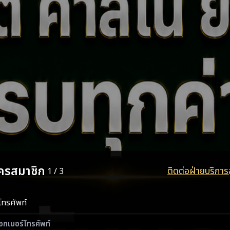
ATICPLAY
JOKER
DRAGOONSO
ครสมาชิก
ติดต่อฝ่ายบริการล
1 / 3
โทรศัพท์
SA
RB7CASINO
PRAGMAT...