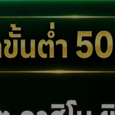
NAGA
REDTIGER
JOKER
กีฬา
ยิงปลา
แทงหวย
ป๊อกเด้ง
เกมฮิต
เกมฮิต