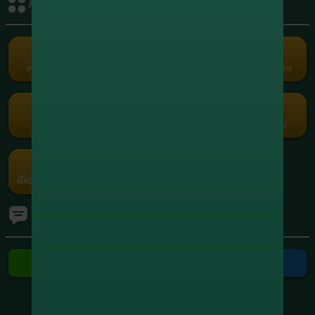
กิจกรรมรับเครดิต
+1,932,213.00
8
xxxxxx3004
สล็อต
+1,773,439.00
9
xxxxxx2686
สล็อต
เครดิตฟรี
คืนยอดเสีย
คอมมิชชั่น
แนะนำเพื่อน
Term and Conditions
+1,690,788.80
10
xxxxxx8880
Copyright © 2026 Godgaming168 All Rights Reserved.
สล็อต
เว็บตรง เกมครบ Godgaming168 มั่นคง ปลอดภัย ไม่ล็อคยูส ฝากถอนเร็ว
สล็อต บาคาร่า บอล หวย ออนไลน์ 24 ชั่วโมง
กงล้อ
รับแต้มฟรี
กรอกโค้ด
โปรโมชัน
ค่ายเกม
เช็คอินประจำวัน
Ranking
ทัวร์นาเมนต์
ติดต่อเรา
ติดต่อ Line
ติดต่อ Telegram