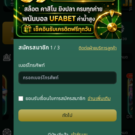
NAGA
REDTIGER
JOKER
JIL
Item
11
of
สล็อต
คาสิโน
กีฬา
ยิงปลา
แทงหวย
22
สมัครสมาชิก
1 / 3
ติดต่อฝ่ายบริการลูกค้า
สล็อต
ดูทั้งหมด
เบอร์โทรศัพท์
เกมฮิต
เกมฮิต
เกมฮ
ยอมรับเงื่อนไขการสมัครสมาชิก
อ่านเพิ่มเติม
ถัดไป
RSG
PRAGMATICPLAY
JOKER
DRA
คาสิโน
ดูทั้งหมด
มีบัญชีแล้ว
เข้าสู่ระบบ