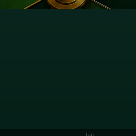
All Rights
คง ปลอดภัย ไม่ล็อค
ย ออนไลน์ 24 ชั่วโมง
Tag