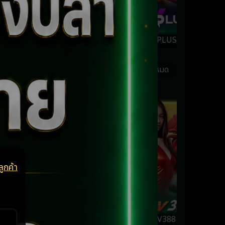
DRAGOONSOFT
VPLUS
ดูทั้งหมด
ูกค้า
PRAGMAT...
SV388