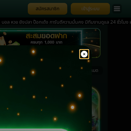
สมัครสมาชิก
เข้าสู่ระบบ
ง การันตีความมั่นคง มีทีมงานดูแล 24 ชั่วโมง ฝากง่าย ถอนได้จริง
ดูทั้งหมด