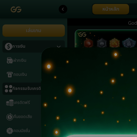
หน้าหลัก
หน้าหลัก
Godgaming168 เว็บตรงแท้ จ่
เล่นเกม
การเงิน
ฝากเงิน
Item
3
ค่ายเกมยอดนิยม
ถอนเงิน
of
7
กิจกรรมรับเครดิต
เครดิตฟรี
คืนยอดเสีย
คอมมิชชั่น