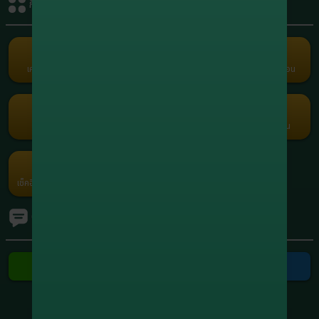
กิจกรรมรับเครดิต
+1,776,198.00
8
xxxxxx3004
สล็อต
+1,690,788.80
9
xxxxxx8880
สล็อต
เครดิตฟรี
คืนยอดเสีย
คอมมิชชั่น
แนะนำเพื่อน
Term and Conditions
+1,612,970.75
10
xxxxxx9497
Copyright © 2026 Godgaming168 All Rights Reserved.
สล็อต
เว็บตรง เกมครบ Godgaming168 มั่นคง ปลอดภัย ไม่ล็อคยูส ฝากถอนเร็ว
สล็อต บาคาร่า บอล หวย ออนไลน์ 24 ชั่วโมง
กงล้อ
รับแต้มฟรี
กรอกโค้ด
โปรโมชัน
ค่ายเกม
เช็คอินประจำวัน
Ranking
ทัวร์นาเมนต์
ติดต่อเรา
ติดต่อ Line
ติดต่อ Telegram