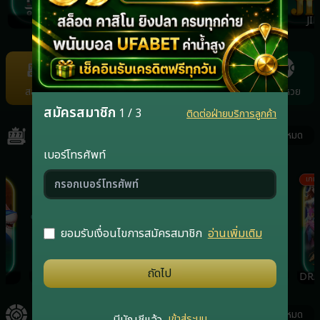
NAGA
REDTIGER
JOKER
JIL
Item
11
of
สล็อต
คาสิโน
กีฬา
ยิงปลา
แทงหวย
22
สมัครสมาชิก
1 / 3
ติดต่อฝ่ายบริการลูกค้า
สล็อต
ดูทั้งหมด
เบอร์โทรศัพท์
เกมฮิต
เกมฮิต
เกมฮ
ยอมรับเงื่อนไขการสมัครสมาชิก
อ่านเพิ่มเติม
ถัดไป
RSG
PRAGMATICPLAY
JOKER
DRA
คาสิโน
ดูทั้งหมด
มีบัญชีแล้ว
เข้าสู่ระบบ