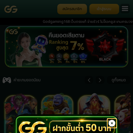
สมัครสมาชิก
เข้าสู่ระบบ
Godgaming168 เว็บตรงแท้ จ่ายชัวร์ ไม่ล็อคยูส เกมครบวงจร สล็อ
ป๊อกเด้ง การันตีความมั่นคง มีทีมงานดูแล 24 ชั่วโมง ฝากง่าย ถอนได้
Item
3
ค่ายเกมยอดนิยม
ดูทั้งหมด
of
7