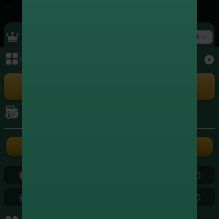
Top Ranking
สล็อต
เมนูหลัก
+4,089,838.50
1
xxxxxx3839
สล็อต
+3,207,598.00
2
xxxxxx5262
เล่นเกม
สล็อต
+2,778,979.84
3
xxxxxx0568
สล็อต
การเงิน
+2,278,089.10
4
xxxxxx5799
สล็อต
ฝากเงิน
ถอนเงิน
+2,273,119.00
5
xxxxxx8724
สล็อต
0.00
0.00
+2,165,493.64
6
xxxxxx0558
สล็อต
0.00
0.00
+2,029,934.00
7
xxxxxx7416
สล็อต