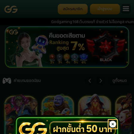
สมัครสมาชิก
เข้าสู่ระบบ
Godgaming168 เว็บตรงแท้ จ่ายชัวร์ ไม่ล็อคยูส เกมครบวงจ
ป๊อกเด้ง การันตีความมั่นคง มีทีมงานดูแล 24 ชั่วโมง ฝากง่าย 
Item
3
ค่ายเกมยอดนิยม
ดูทั้งหมด
of
7