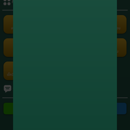
กิจกรรมรับเครดิต
+1,749,071.80
8
xxxxxx8880
สล็อต
+1,686,413.00
9
xxxxxx3004
สล็อต
เครดิตฟรี
คืนยอดเสีย
คอมมิชชั่น
แนะนำเพื่อน
Term and Conditions
+1,633,936.75
10
xxxxxx9497
Copyright © 2026 Godgaming168 All Rights Reserved.
สล็อต
เว็บตรง เกมครบ Godgaming168 มั่นคง ปลอดภัย ไม่ล็อคยูส ฝากถอนเร็ว
สล็อต บาคาร่า บอล หวย ออนไลน์ 24 ชั่วโมง
กงล้อ
รับแต้มฟรี
กรอกโค้ด
โปรโมชัน
ค่ายเกม
เช็คอินประจำวัน
Ranking
ทัวร์นาเมนต์
ติดต่อเรา
ติดต่อ Line
ติดต่อ Telegram