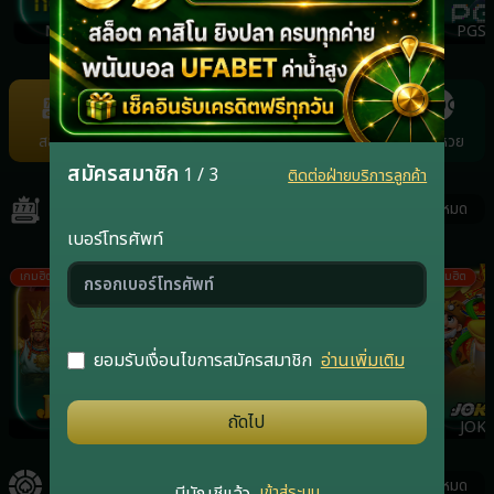
NOLIMIT
FACHAI
PRAGMATICPLAY
PGS
Item
7
of
สล็อต
คาสิโน
กีฬา
ยิงปลา
แทงหวย
22
สมัครสมาชิก
1 / 3
ติดต่อฝ่ายบริการลูกค้า
สล็อต
ดูทั้งหมด
เบอร์โทรศัพท์
เกมฮิต
เกมฮิต
เกมฮิต
ยอมรับเงื่อนไขการสมัครสมาชิก
อ่านเพิ่มเติม
ถัดไป
JILI
RSG
PRAGMATICPLAY
JOKE
คาสิโน
ดูทั้งหมด
มีบัญชีแล้ว
เข้าสู่ระบบ