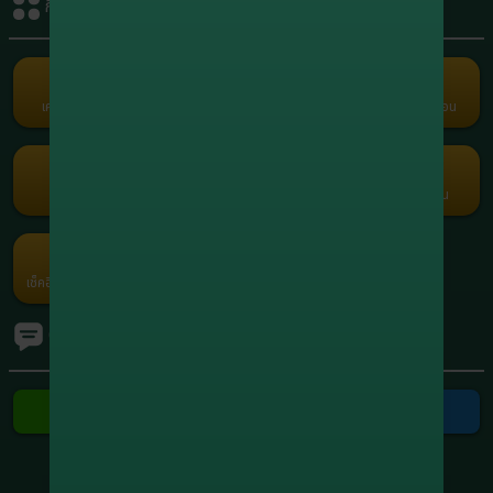
กิจกรรมรับเครดิต
+2,041,061.64
8
xxxxxx0558
สล็อต
+1,928,112.00
9
xxxxxx2686
สล็อต
เครดิตฟรี
คืนยอดเสีย
คอมมิชชั่น
แนะนำเพื่อน
Term and Conditions
+1,836,989.30
10
xxxxxx5664
Copyright © 2026 Godgaming168 All Rights Reserved.
สล็อต
เว็บตรง เกมครบ Godgaming168 มั่นคง ปลอดภัย ไม่ล็อคยูส ฝากถอนเร็ว
สล็อต บาคาร่า บอล หวย ออนไลน์ 24 ชั่วโมง
กงล้อ
รับแต้มฟรี
กรอกโค้ด
โปรโมชัน
ค่ายเกม
เช็คอินประจำวัน
Ranking
ทัวร์นาเมนต์
ติดต่อเรา
ติดต่อ Line
ติดต่อ Telegram