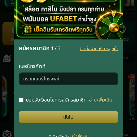
NAGA
REDTIGER
JOKER
JIL
Item
11
of
สล็อต
คาสิโน
กีฬา
ยิงปลา
แทงหวย
22
สมัครสมาชิก
1 / 3
ติดต่อฝ่ายบริการลูกค้า
สล็อต
ดูทั้งหมด
เบอร์โทรศัพท์
เกมฮิต
เกมฮิต
เกมฮ
ยอมรับเงื่อนไขการสมัครสมาชิก
อ่านเพิ่มเติม
ถัดไป
RSG
PRAGMATICPLAY
JOKER
DRA
คาสิโน
ดูทั้งหมด
มีบัญชีแล้ว
เข้าสู่ระบบ