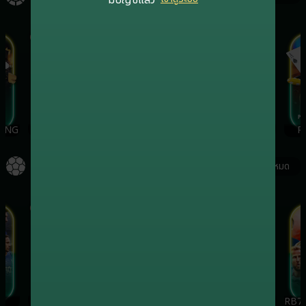
เกมฮิต
เกมฮิต
ING
EVOLUTION
SA
RB7CASINO
PR
กีฬา
ดูทั้งหมด
เกมฮิต
เกมฮิต
เกมฮิต
ONEBX
SBO
SABA
RB7