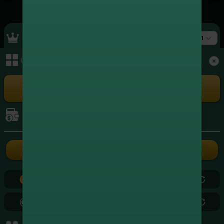
Top Ranking
สล็อต
เมนูหลัก
+4,141,309.00
1
xxxxxx3839
สล็อต
+2,794,658.00
2
xxxxxx5262
เล่นเกม
สล็อต
+2,778,979.84
3
xxxxxx0568
สล็อต
การเงิน
+2,288,007.00
4
xxxxxx8724
สล็อต
ฝากเงิน
ถอนเงิน
+2,150,127.10
5
xxxxxx5799
สล็อต
0.00
0.00
+2,111,966.00
6
xxxxxx7416
สล็อต
0.00
0.00
+2,087,617.00
7
xxxxxx3004
สล็อต