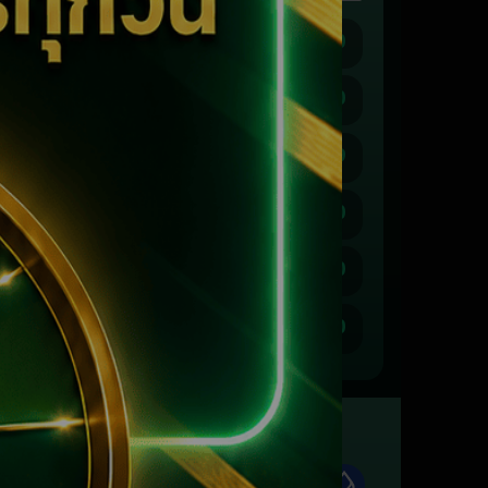
+2,292,068.70
สล็อต
+2,242,969.00
สล็อต
+2,235,946.59
สล็อต
+2,049,038.00
สล็อต
+1,937,668.00
สล็อต
+1,766,999.00
สล็อต
+1,690,788.80
สล็อต
ช่องทางชำระเงิน