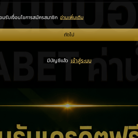
อมรับเงื่อนไขการสมัครสมาชิก
อ่านเพิ่มเติม
ถัดไป
เกมฮิต
เกมฮิต
เข้าสู่ระบบ
มีบัญชีแล้ว
SBO
SABA