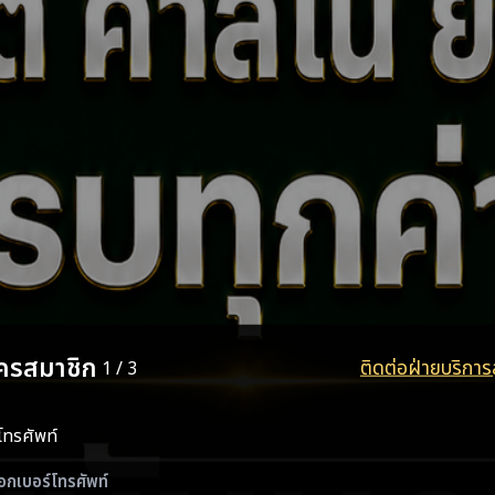
PRAGMATICPLAY
JOKER
เกมฮิต
ครสมาชิก
ติดต่อฝ่ายบริการล
1 / 3
โทรศัพท์
SA
RB7CASINO