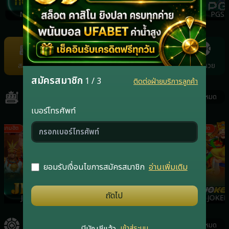
NOLIMIT
FACHAI
PRAGMATICPLAY
PGS
Item
7
of
สล็อต
คาสิโน
กีฬา
ยิงปลา
แทงหวย
22
สมัครสมาชิก
1 / 3
ติดต่อฝ่ายบริการลูกค้า
สล็อต
ดูทั้งหมด
เบอร์โทรศัพท์
เกมฮิต
เกมฮิต
เกมฮิต
ยอมรับเงื่อนไขการสมัครสมาชิก
อ่านเพิ่มเติม
ถัดไป
JILI
RSG
PRAGMATICPLAY
JOKER
คาสิโน
ดูทั้งหมด
มีบัญชีแล้ว
เข้าสู่ระบบ