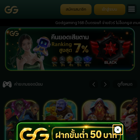
สมัครสมาชิก
เข้าสู่ระบบ
Godgaming168 เว็บตรงแท้ จ่ายชัวร์ ไม่ล็อคยูส เกมครบวง
ป๊อกเด้ง การันตีความมั่นคง มีทีมงานดูแล 24 ชั่วโมง ฝากง่าย
Item
3
ค่ายเกมยอดนิยม
ดูทั้งหมด
of
7