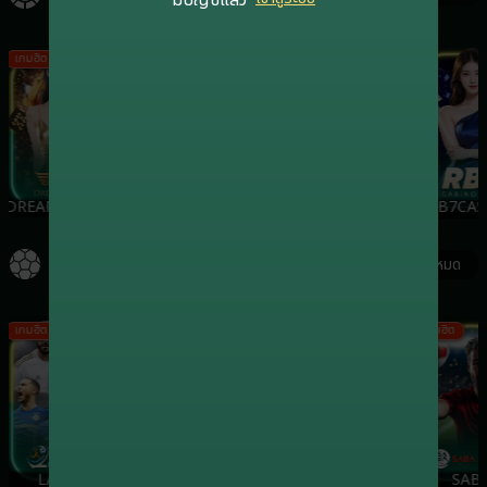
เกมฮิต
เกมฮิต
เกมฮิต
DREAMGAMING
EVOLUTION
SA
RB7CAS
กีฬา
ดูทั้งหมด
เกมฮิต
เกมฮิต
เกมฮิต
เกมฮิต
LALIKA
ONEBX
SBO
SABA