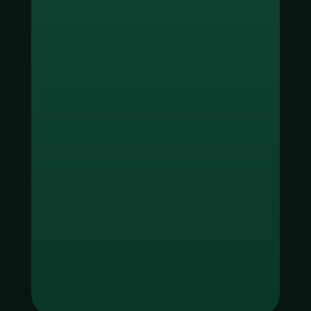
ช่องทางชำระเงิน