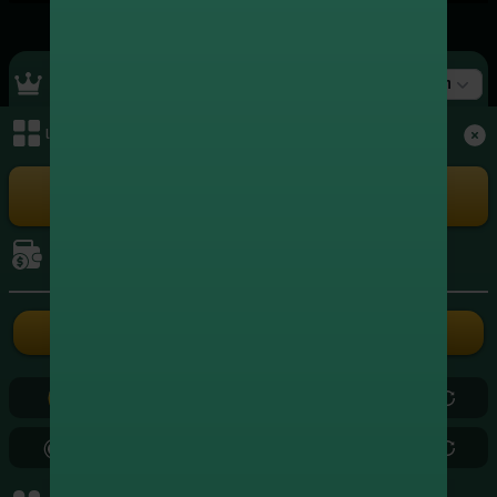
Top Ranking
สล็อต
เมนูหลัก
+4,141,309.00
1
xxxxxx3839
สล็อต
+3,290,605.00
2
xxxxxx5262
เล่นเกม
สล็อต
+2,778,979.84
3
xxxxxx0568
สล็อต
การเงิน
+2,288,007.00
4
xxxxxx8724
สล็อต
ฝากเงิน
ถอนเงิน
+2,152,834.10
5
xxxxxx5799
สล็อต
0.00
0.00
+2,111,966.00
6
xxxxxx7416
สล็อต
0.00
0.00
+2,087,617.00
7
xxxxxx3004
สล็อต