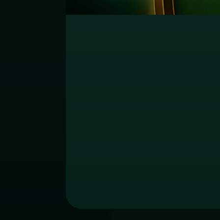
Term and Conditions
Copyright © 2026 Godgaming168 
Reserved.
เว็บตรง เกมครบ Godgaming168 มั่น
ยูส ฝากถอนเร็ว สล็อต บาคาร่า บอล หว