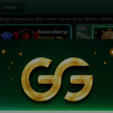
เล่นเกม
อต บาคาร่า บอล หวย ยิงปลา ป๊อกเด้ง การันตีความมั่นคง มีทีมงานดูแล 