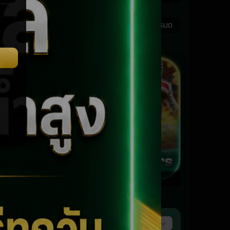
ดูทั้งหมด
7SPORTBOOK
IMSPORT
IMESP
สล็อต