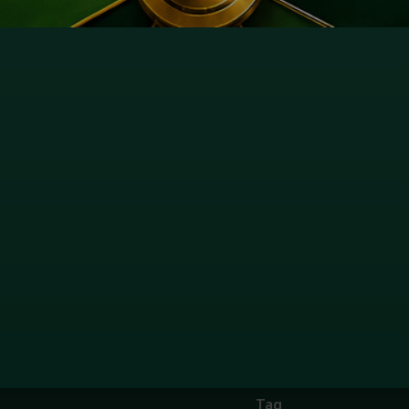
All Rights
คง ปลอดภัย ไม่ล็อค
ย ออนไลน์ 24 ชั่วโมง
Tag