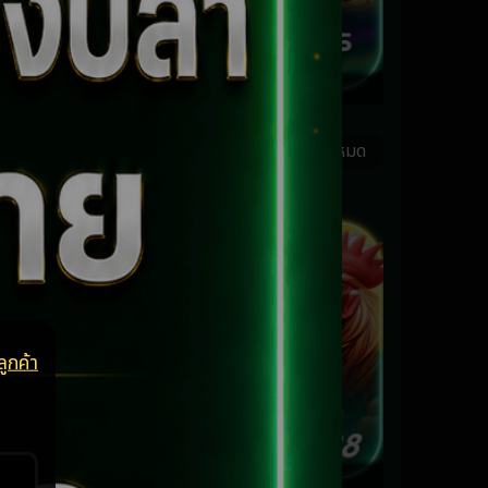
AGOONSOFT
VPLUS
FACH
ดูทั้งหมด
ูกค้า
PRAGMAT...
SV388
WMCAS