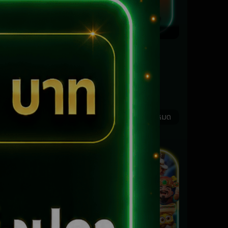
REDTIGER
JOKER
JIL
ดูทั้งหมด