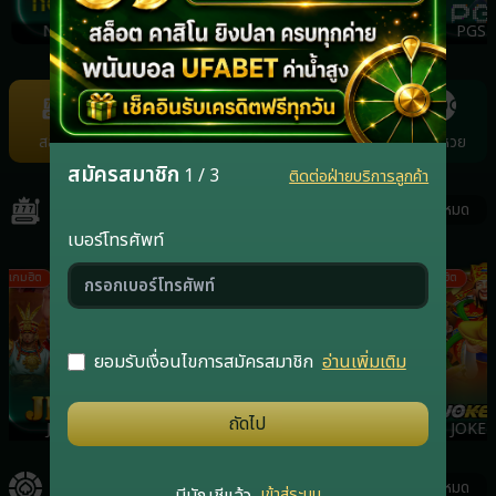
NOLIMIT
FACHAI
PRAGMATICPLAY
PGS
Item
7
of
สล็อต
คาสิโน
กีฬา
ยิงปลา
แทงหวย
22
สมัครสมาชิก
1 / 3
ติดต่อฝ่ายบริการลูกค้า
สล็อต
ดูทั้งหมด
เบอร์โทรศัพท์
เกมฮิต
เกมฮิต
เกมฮิต
ยอมรับเงื่อนไขการสมัครสมาชิก
อ่านเพิ่มเติม
ถัดไป
JILI
RSG
PRAGMATICPLAY
JOKER
คาสิโน
ดูทั้งหมด
มีบัญชีแล้ว
เข้าสู่ระบบ