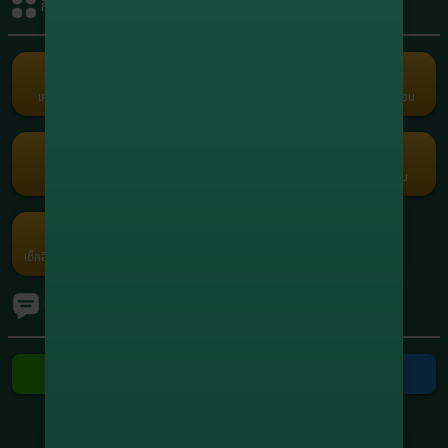
กิจกรรมรับเครดิต
+2,041,061.64
8
xxxxxx0558
สล็อต
+1,937,654.00
9
xxxxxx2686
สล็อต
เครดิตฟรี
คืนยอดเสีย
คอมมิชชั่น
แนะนำเพื่อน
Term and Conditions
+1,836,989.30
10
xxxxxx5664
Copyright © 2026 Godgaming168 All Rights Reserved.
สล็อต
เว็บตรง เกมครบ Godgaming168 มั่นคง ปลอดภัย ไม่ล็อคยูส ฝากถอนเร็ว
สล็อต บาคาร่า บอล หวย ออนไลน์ 24 ชั่วโมง
กงล้อ
รับแต้มฟรี
กรอกโค้ด
โปรโมชัน
ค่ายเกม
เช็คอินประจำวัน
Ranking
ทัวร์นาเมนต์
ติดต่อเรา
ติดต่อ Line
ติดต่อ Telegram