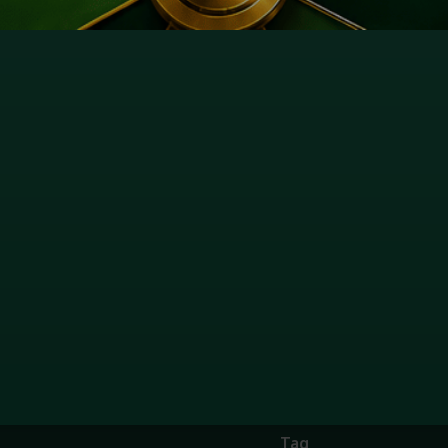
All Rights
คง ปลอดภัย ไม่ล็อค
ย ออนไลน์ 24 ชั่วโมง
Tag