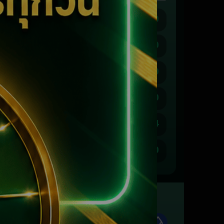
+2,304,737.00
สล็อต
+2,234,245.10
สล็อต
+2,117,812.00
สล็อต
+2,087,617.00
สล็อต
+2,041,061.64
สล็อต
+1,928,112.00
สล็อต
+1,836,989.30
สล็อต
ช่องทางชำระเงิน