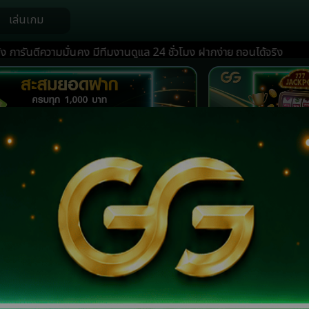
เล่นเกม
ีทีมงานดูแล 24 ชั่วโมง ฝากง่าย ถอนได้จริง