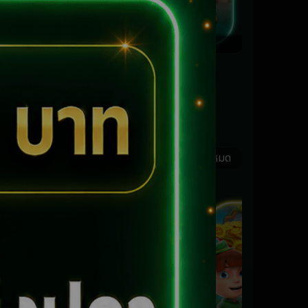
CQ9
SABA
ดูทั้งหมด