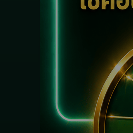
xxxxxx3839
xxxxxx5262
xxxxxx0568