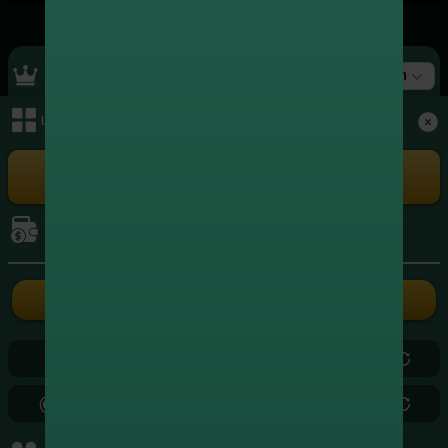
Top Ranking
สล็อต
เมนูหลัก
+4,065,836.00
1
xxxxxx3839
สล็อต
+3,240,653.00
2
xxxxxx5262
เล่นเกม
สล็อต
+2,778,979.84
3
xxxxxx0568
สล็อต
การเงิน
+2,324,549.00
4
xxxxxx8724
สล็อต
ฝากเงิน
ถอนเงิน
+2,278,089.10
5
xxxxxx5799
สล็อต
0.00
0.00
+2,128,813.64
6
xxxxxx0558
สล็อต
0.00
0.00
+2,029,934.00
7
xxxxxx7416
สล็อต