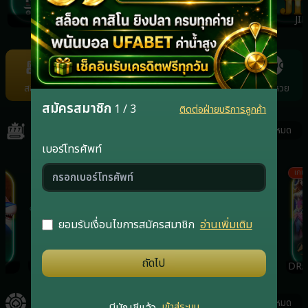
NAGA
REDTIGER
JOKER
JIL
Item
11
of
สล็อต
คาสิโน
กีฬา
ยิงปลา
แทงหวย
22
สมัครสมาชิก
1 / 3
ติดต่อฝ่ายบริการลูกค้า
สล็อต
ดูทั้งหมด
เบอร์โทรศัพท์
เกมฮิต
เกมฮิต
เกมฮ
ยอมรับเงื่อนไขการสมัครสมาชิก
อ่านเพิ่มเติม
ถัดไป
RSG
PRAGMATICPLAY
JOKER
DRA
คาสิโน
ดูทั้งหมด
มีบัญชีแล้ว
เข้าสู่ระบบ