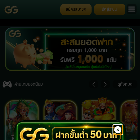
สมัครสมาชิก
เข้าสู่ระบบ
G
ป
Item
4
ค่ายเกมยอดนิยม
ดูทั้งหมด
of
7