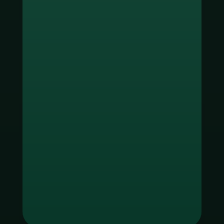
ช่องทางชำระเงิน