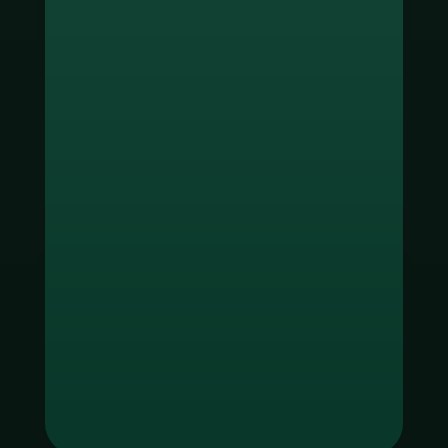
ช่องทางชำระเงิน