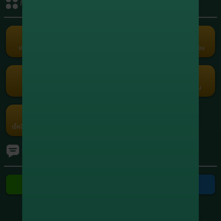
กิจกรรมรับเครดิต
+1,932,213.00
8
xxxxxx3004
สล็อต
+1,773,439.00
9
xxxxxx2686
สล็อต
เครดิตฟรี
คืนยอดเสีย
คอมมิชชั่น
แนะนำเพื่อน
Term and Conditions
+1,690,788.80
10
xxxxxx8880
Copyright © 2026 Godgaming168 All Rights Reserved.
สล็อต
เว็บตรง เกมครบ Godgaming168 มั่นคง ปลอดภัย ไม่ล็อคยูส ฝากถอนเร็ว
สล็อต บาคาร่า บอล หวย ออนไลน์ 24 ชั่วโมง
กงล้อ
รับแต้มฟรี
กรอกโค้ด
โปรโมชัน
ค่ายเกม
เช็คอินประจำวัน
Ranking
ทัวร์นาเมนต์
ติดต่อเรา
ติดต่อ Line
ติดต่อ Telegram