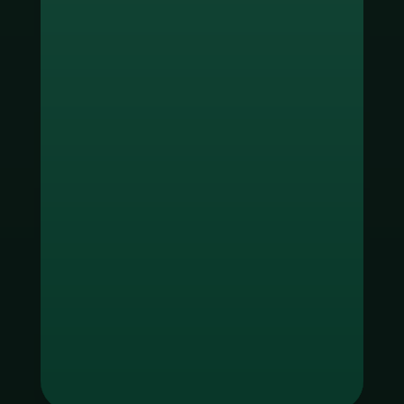
ช่องทางชำระเงิน