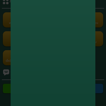
กิจกรรมรับเครดิต
+2,007,061.64
8
xxxxxx0558
สล็อต
+1,883,934.00
9
xxxxxx2686
สล็อต
เครดิตฟรี
คืนยอดเสีย
คอมมิชชั่น
แนะนำเพื่อน
Term and Conditions
+1,836,989.30
10
xxxxxx5664
Copyright © 2026 Godgaming168 All Rights Reserved.
สล็อต
เว็บตรง เกมครบ Godgaming168 มั่นคง ปลอดภัย ไม่ล็อคยูส ฝากถอนเร็ว
สล็อต บาคาร่า บอล หวย ออนไลน์ 24 ชั่วโมง
กงล้อ
รับแต้มฟรี
กรอกโค้ด
โปรโมชัน
ค่ายเกม
เช็คอินประจำวัน
Ranking
ทัวร์นาเมนต์
ติดต่อเรา
ติดต่อ Line
ติดต่อ Telegram