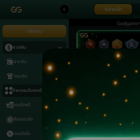
หน้าหลัก
หน้าหลัก
Godgaming168 เว็บตรงแท้ จ่ายชัวร
เล่นเกม
การเงิน
ฝากเงิน
Item
3
ค่ายเกมยอดนิยม
ถอนเงิน
of
7
กิจกรรมรับเครดิต
เครดิตฟรี
คืนยอดเสีย
คอมมิชชั่น