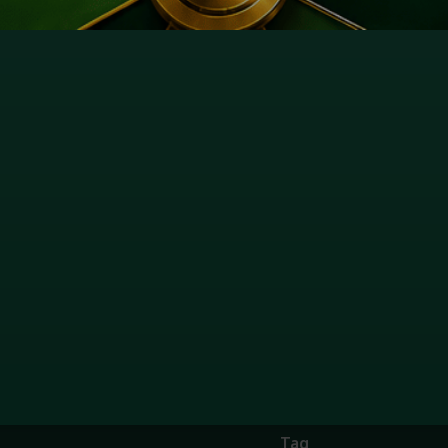
All Rights
คง ปลอดภัย ไม่ล็อค
ย ออนไลน์ 24 ชั่วโมง
Tag