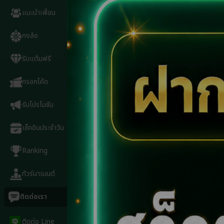
แนะนำเพื่อน
LOT
NOLIMIT
FACHAI
P
กงล้อ
Item
รับแต้มฟรี
8
of
กรอกโค้ด
สล็อต
คาสิโน
22
รับโปรโมชัน
สล็อต
เช็คอินประจำวัน
เกมฮิต
Ranking
ทัวร์นาเมนต์
ติดต่อเรา
ติดต่อ Line