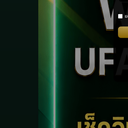
กีฬา
ย
เกมฮิต
เกมฮิต
A
LALIKA
ONEBX
Top Ranking