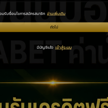
อมรับเงื่อนไขการสมัครสมาชิก
อ่านเพิ่มเติม
ถัดไป
เกมฮิต
เกมฮิต
เข้าสู่ระบบ
มีบัญชีแล้ว
SBO
SABA