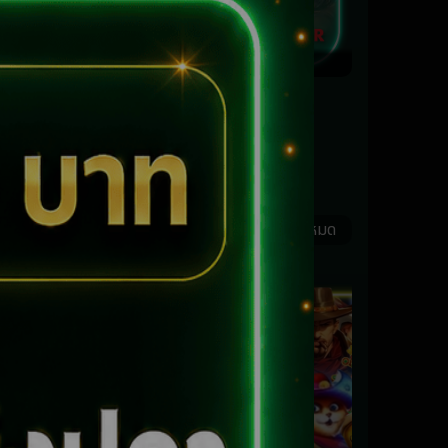
REDTIGER
JOKER
JI
ดูทั้งหมด
เกมฮิต