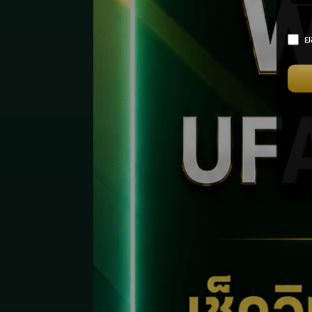
กีฬา
ย
เกมฮิต
เกมฮิต
FA
LALIKA
ONEBX
Top Ranking