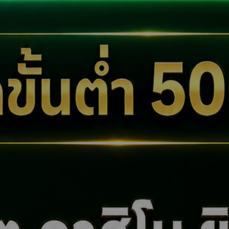
FACHAI
PRAGMATICPLAY
PGSLOT
กีฬา
ยิงปลา
แทงหวย
ป๊อกเด้ง
เกมฮิต
เกมฮิต