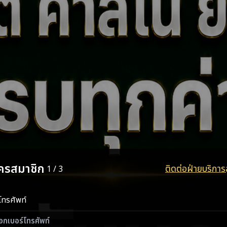
PRAGMATICPLAY
JOKER
เกมฮิต
ครสมาชิก
ติดต่อฝ่ายบริการล
1 / 3
โทรศัพท์
SA
RB7CASINO