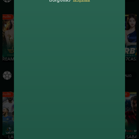
เกมฮิต
เกมฮิต
เกมฮิต
DREAMGAMING
EVOLUTION
SA
RB7CASI
กีฬา
ดูทั้งหมด
เกมฮิต
เกมฮิต
เกมฮิต
เกมฮิต
LALIKA
ONEBX
SBO
SABA