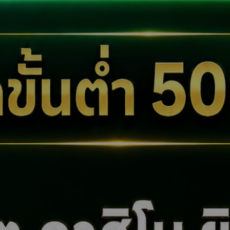
NAGA
REDTIGER
JOKER
กีฬา
ยิงปลา
แทงหวย
ป๊อกเด้ง
เกมฮิต
เกมฮิต