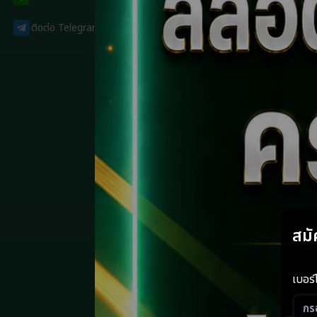
ติดต่อ Telegram
JILI
RSG
PRAGMA
คาสิโน
ิต
เกมฮิต
เกมฮิต
สมั
เบอร์
DREAMGAMING
EVOLUTION