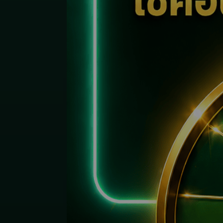
xxxxxx3839
xxxxxx8724
xxxxxx5262