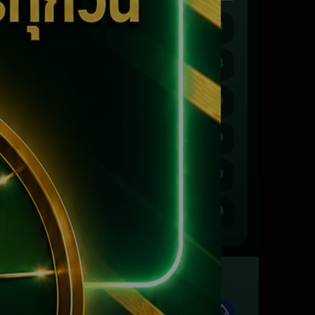
+2,778,979.84
สล็อต
+2,127,280.64
สล็อต
+2,103,522.00
สล็อต
+2,098,817.00
สล็อต
+2,097,615.10
สล็อต
+1,977,323.00
สล็อต
+1,851,804.30
สล็อต
ช่องทางชำระเงิน