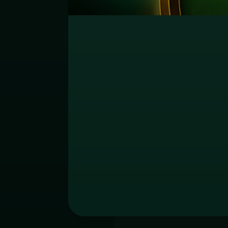
Term and Conditions
Copyright © 2026 Godgaming168 
Reserved.
เว็บตรง เกมครบ Godgaming168 มั่น
ยูส ฝากถอนเร็ว สล็อต บาคาร่า บอล หว