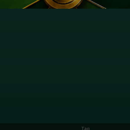
All Rights
คง ปลอดภัย ไม่ล็อค
ย ออนไลน์ 24 ชั่วโมง
Tag