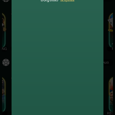
เกมฮิต
เกมฮิต
ING
EVOLUTION
SA
RB7CASINO
PR
กีฬา
ดูทั้งหมด
เกมฮิต
เกมฮิต
เกมฮิต
ONEBX
SBO
SABA
RB7