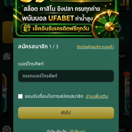
NAGA
REDTIGER
JOKER
JIL
Item
11
of
สล็อต
คาสิโน
กีฬา
ยิงปลา
แทงหวย
22
สมัครสมาชิก
1 / 3
ติดต่อฝ่ายบริการลูกค้า
สล็อต
ดูทั้งหมด
เบอร์โทรศัพท์
เกมฮิต
เกมฮิต
เกมฮ
ยอมรับเงื่อนไขการสมัครสมาชิก
อ่านเพิ่มเติม
ถัดไป
RSG
PRAGMATICPLAY
JOKER
DRA
คาสิโน
ดูทั้งหมด
มีบัญชีแล้ว
เข้าสู่ระบบ