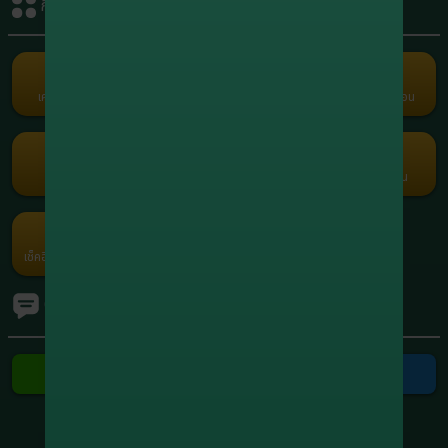
กิจกรรมรับเครดิต
+2,041,061.64
8
xxxxxx0558
สล็อต
+1,935,334.00
9
xxxxxx2686
สล็อต
เครดิตฟรี
คืนยอดเสีย
คอมมิชชั่น
แนะนำเพื่อน
Term and Conditions
+1,836,989.30
10
xxxxxx5664
Copyright © 2026 Godgaming168 All Rights Reserved.
สล็อต
เว็บตรง เกมครบ Godgaming168 มั่นคง ปลอดภัย ไม่ล็อคยูส ฝากถอนเร็ว
สล็อต บาคาร่า บอล หวย ออนไลน์ 24 ชั่วโมง
กงล้อ
รับแต้มฟรี
กรอกโค้ด
โปรโมชัน
ค่ายเกม
เช็คอินประจำวัน
Ranking
ทัวร์นาเมนต์
ติดต่อเรา
ติดต่อ Line
ติดต่อ Telegram