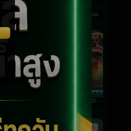
ดูทั้งหมด
RB7SPORTBOOK
IMSPORT
สล็อต