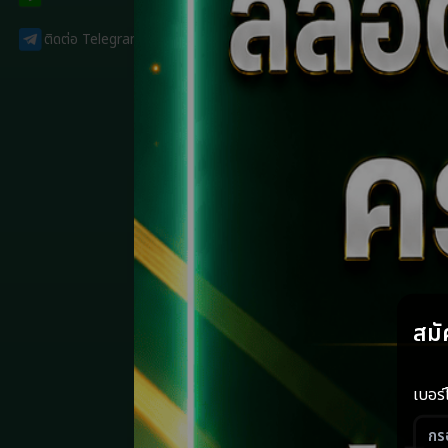
ติดต่อ Telegram
LOT
JILI
RSG
คาสิโน
เกมฮิต
เกมฮิต
สมั
เบอร์
Y
DREAMGAMING
EVOLUTION