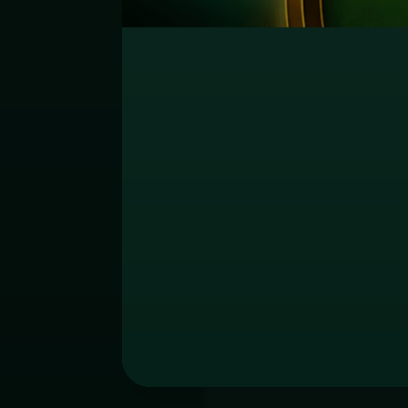
Term and Conditions
Copyright © 2026 Godgaming168 
Reserved.
เว็บตรง เกมครบ Godgaming168 มั่น
ยูส ฝากถอนเร็ว สล็อต บาคาร่า บอล หว