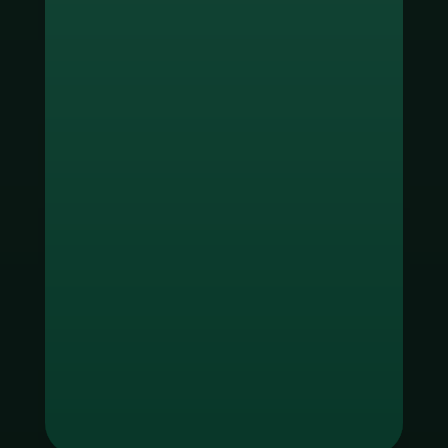
ช่องทางชำระเงิน