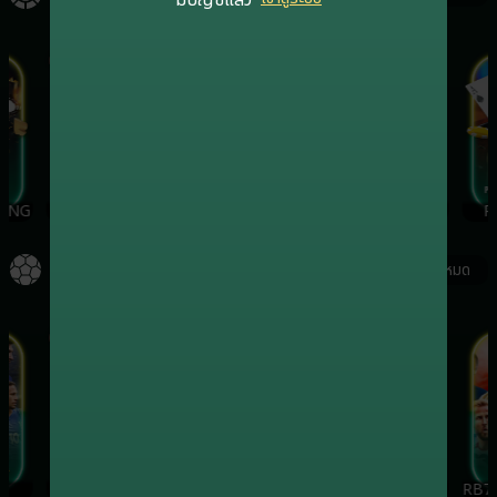
เกมฮิต
เกมฮิต
ING
EVOLUTION
SA
RB7CASINO
PR
กีฬา
ดูทั้งหมด
เกมฮิต
เกมฮิต
เกมฮิต
ONEBX
SBO
SABA
RB7