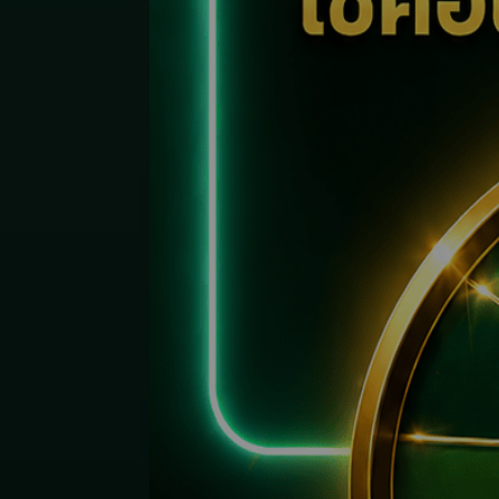
xxxxxx3839
xxxxxx5262
xxxxxx0568