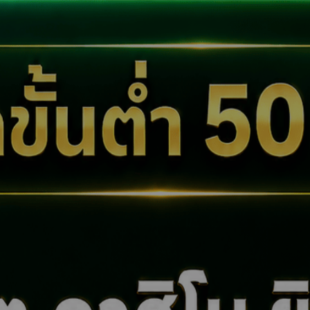
NAGA
REDTIGER
JOKER
กีฬา
ยิงปลา
แทงหวย
ป๊อกเด้ง
เกมฮิต
เกมฮิต