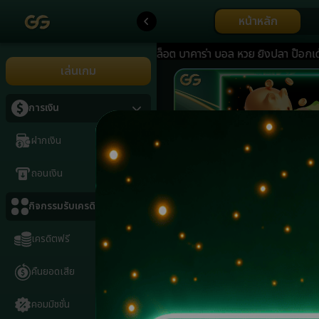
หน้าหลัก
หน้าหลัก
่ล็อคยูส เกมครบวงจร สล็อต บาคาร่า บอล หวย ยิงปลา ป๊อกเด้ง การันตีค
เล่นเกม
การเงิน
ฝากเงิน
Item
4
ค่ายเกมยอดนิยม
ถอนเงิน
of
7
กิจกรรมรับเครดิต
เครดิตฟรี
คืนยอดเสีย
คอมมิชชั่น