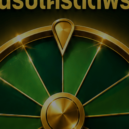
xxxxxx8724
4
สล็อต
ยอดเล่นวันนี้
xxxxxx5799
5
+4,110,185.00
xxxxxx7416
6
สล็อต
ยอดเล่นวันนี้
xxxxxx0558
7
+3,117,125.00
xxxxxx3004
8
สล็อต
ยอดเล่นวันนี้
xxxxxx2686
9
+2,778,979.84
xxxxxx5664
10
ค่ายเกม