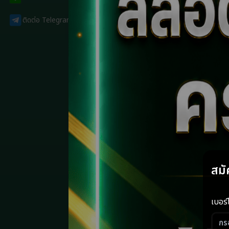
ติดต่อ Telegram
JILI
RSG
PRAG
คาสิโน
มฮิต
เกมฮิต
เกมฮิต
สมั
เบอร์
DREAMGAMING
EVOLUTION