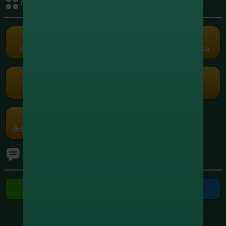
กิจกรรมรับเครดิต
+2,041,061.64
8
xxxxxx0558
สล็อต
+1,928,112.00
9
xxxxxx2686
สล็อต
เครดิตฟรี
คืนยอดเสีย
คอมมิชชั่น
แนะนำเพื่อน
Term and Conditions
+1,836,989.30
10
xxxxxx5664
Copyright © 2026 Godgaming168 All Rights Reserved.
สล็อต
เว็บตรง เกมครบ Godgaming168 มั่นคง ปลอดภัย ไม่ล็อคยูส ฝากถอนเร็ว
สล็อต บาคาร่า บอล หวย ออนไลน์ 24 ชั่วโมง
กงล้อ
รับแต้มฟรี
กรอกโค้ด
โปรโมชัน
ค่ายเกม
เช็คอินประจำวัน
Ranking
ทัวร์นาเมนต์
ติดต่อเรา
ติดต่อ Line
ติดต่อ Telegram