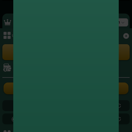
Top Ranking
สล็อต
เมนูหลัก
+4,110,185.00
1
xxxxxx3839
สล็อต
+3,290,605.00
2
xxxxxx5262
เล่นเกม
สล็อต
+2,778,979.84
3
xxxxxx0568
สล็อต
การเงิน
+2,304,737.00
4
xxxxxx8724
สล็อต
ฝากเงิน
ถอนเงิน
+2,234,245.10
5
xxxxxx5799
สล็อต
0.00
0.00
+2,121,394.00
6
xxxxxx7416
สล็อต
0.00
0.00
+2,087,617.00
7
xxxxxx3004
สล็อต