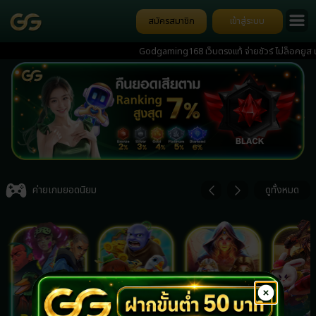
สมัครสมาชิก
เข้าสู่ระบบ
Godgaming168 เว็บตรงแท้ จ่ายชัวร์ ไม่ล็อคยูส เกมคร
ป๊อกเด้ง การันตีความมั่นคง มีทีมงานดูแล 24 ชั่วโมง ฝาก
Item
3
ค่ายเกมยอดนิยม
ดูทั้งหมด
of
7