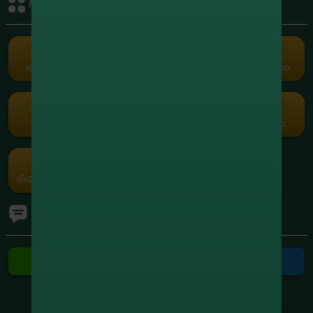
กิจกรรมรับเครดิต
+1,932,213.00
8
xxxxxx3004
สล็อต
+1,773,439.00
9
xxxxxx2686
สล็อต
เครดิตฟรี
คืนยอดเสีย
คอมมิชชั่น
แนะนำเพื่อน
Term and Conditions
+1,690,788.80
10
xxxxxx8880
Copyright © 2026 Godgaming168 All Rights Reserved.
สล็อต
เว็บตรง เกมครบ Godgaming168 มั่นคง ปลอดภัย ไม่ล็อคยูส ฝากถอนเร็ว
สล็อต บาคาร่า บอล หวย ออนไลน์ 24 ชั่วโมง
กงล้อ
รับแต้มฟรี
กรอกโค้ด
โปรโมชัน
ค่ายเกม
เช็คอินประจำวัน
Ranking
ทัวร์นาเมนต์
ติดต่อเรา
ติดต่อ Line
ติดต่อ Telegram