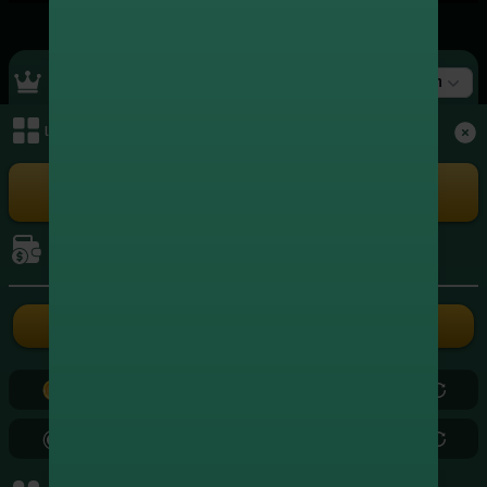
Top Ranking
สล็อต
เมนูหลัก
+4,087,353.50
1
xxxxxx3839
สล็อต
+3,207,598.00
2
xxxxxx5262
เล่นเกม
สล็อต
+2,778,979.84
3
xxxxxx0568
สล็อต
การเงิน
+2,282,838.70
4
xxxxxx5799
สล็อต
ฝากเงิน
ถอนเงิน
+2,273,119.00
5
xxxxxx8724
สล็อต
0.00
0.00
+2,188,588.59
6
xxxxxx0558
สล็อต
0.00
0.00
+1,986,144.00
7
xxxxxx7416
สล็อต