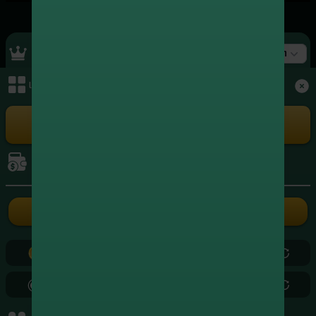
Top Ranking
สล็อต
เมนูหลัก
+4,087,353.50
1
xxxxxx3839
สล็อต
+3,207,598.00
2
xxxxxx5262
เล่นเกม
สล็อต
+2,778,979.84
3
xxxxxx0568
สล็อต
การเงิน
+2,282,838.70
4
xxxxxx5799
สล็อต
ฝากเงิน
ถอนเงิน
+2,273,119.00
5
xxxxxx8724
สล็อต
0.00
0.00
+2,133,672.64
6
xxxxxx0558
สล็อต
0.00
0.00
+2,023,130.00
7
xxxxxx7416
สล็อต