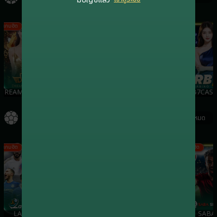
เกมฮิต
เกมฮิต
เกมฮิต
DREAMGAMING
EVOLUTION
SA
RB7CASI
กีฬา
ดูทั้งหมด
เกมฮิต
เกมฮิต
เกมฮิต
เกมฮิต
LALIKA
ONEBX
SBO
SABA