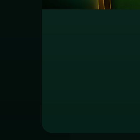
Term and Conditions
Copyright © 2026 Godgaming168 
Reserved.
เว็บตรง เกมครบ Godgaming168 มั่น
ยูส ฝากถอนเร็ว สล็อต บาคาร่า บอล หว