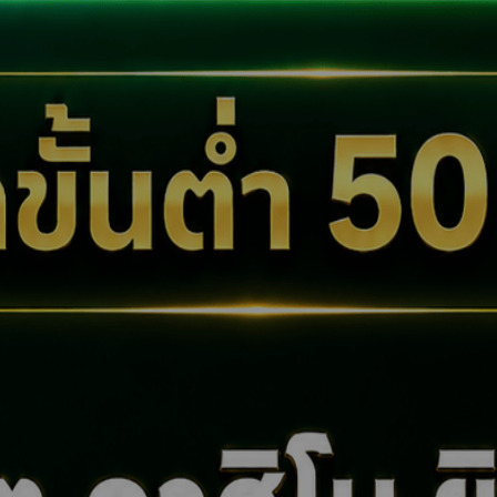
AGMATICPLAY
PGSLOT
NAGA
กีฬา
ยิงปลา
แทงหวย
ป๊อกเด้ง
เกมฮิต
เกมฮิต
เก