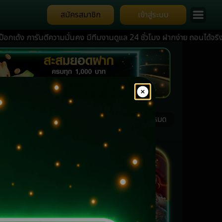
สมัครสมาชิก
เข้าสู่ระบบ
นคง มีทีมงานดูแล 24 ชั่วโมง ฝากง่าย ถอนได้จริง
ดูทั้งหมด