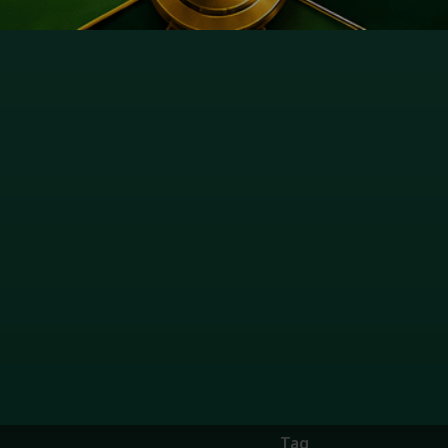
All Rights
คง ปลอดภัย ไม่ล็อค
ย ออนไลน์ 24 ชั่วโมง
Tag