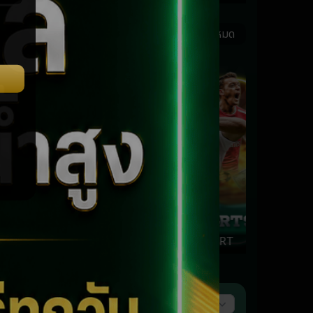
ดูทั้งหมด
RB7SPORTBOOK
IMSPORT
IM
สล็อต