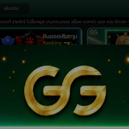
เล่นเกม
ยูส เกมครบวงจร สล็อต บาคาร่า บอล หวย ยิงปลา ป๊อกเด้ง การันตีความมั่