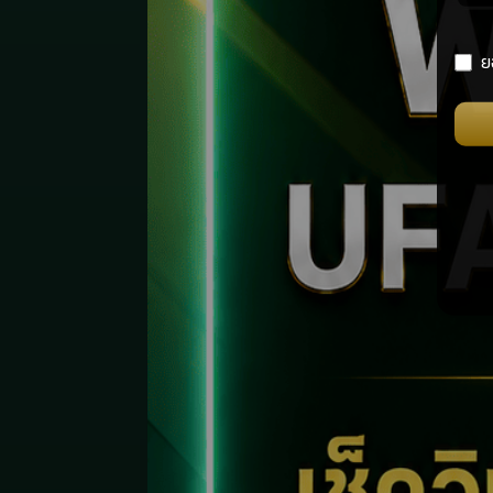
กีฬา
ย
เกมฮิต
เกมฮิต
LALIKA
ONEBX
Top Ranking